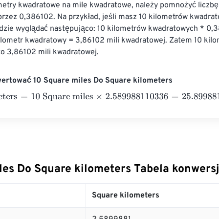
ometry kwadratowe na mile kwadratowe, należy pomnożyć liczbę
rzez 0,386102. Na przykład, jeśli masz 10 kilometrów kwadrat
ędzie wyglądać następująco: 10 kilometrów kwadratowych * 0,3
lometr kwadratowy = 3,86102 mili kwadratowej. Zatem 10 kilo
o 3,86102 mili kwadratowej.
wertować 10 Square miles Do Square kilometers
ers
=
10 Square miles
×
2.589988110336
=
25.8998811
Square k
les Do Square kilometers Tabela konwersj
Square kilometers