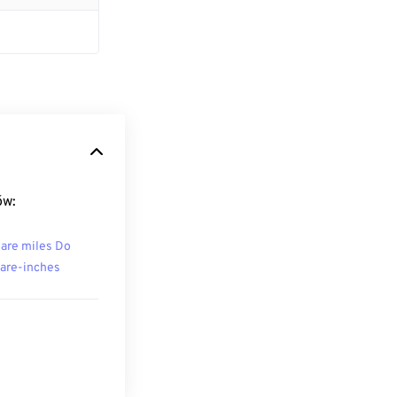
ów:
are miles Do
are-inches