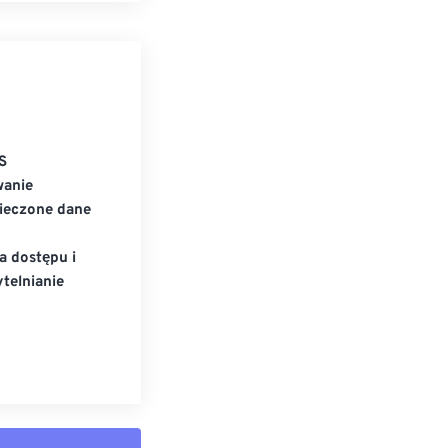
S
wanie
ieczone dane
a dostępu i
telnianie