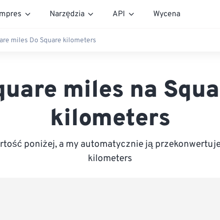
mpres
Narzędzia
API
Wycena
are miles Do Square kilometers
quare miles na Squa
kilometers
tość poniżej, a my automatycznie ją przekonwertuj
kilometers