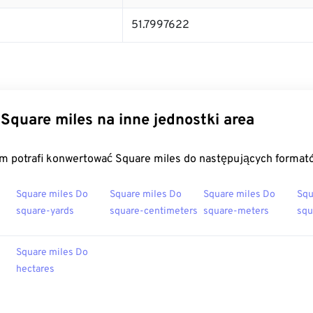
51.7997622
Square miles na inne jednostki area
m potrafi konwertować Square miles do następujących format
Square miles Do
Square miles Do
Square miles Do
Squ
square-yards
square-centimeters
square-meters
squ
Square miles Do
hectares