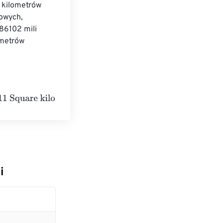
 kilometrów 
owych, 
86102 mili 
metrów 
ilometers
i