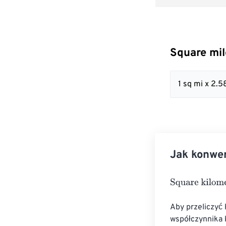
Square mil
1 sq mi x 2
Jak konwer
Square kilomet
Aby przeliczyć
współczynnika 