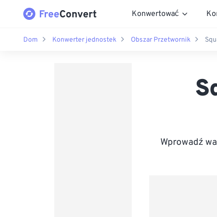
Konwertować
Ko
Dom
Konwerter jednostek
Obszar Przetwornik
Squ
S
Wprowadź war