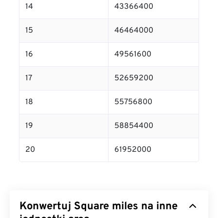
14
43366400
15
46464000
16
49561600
17
52659200
18
55756800
19
58854400
20
61952000
Konwertuj Square miles na inne