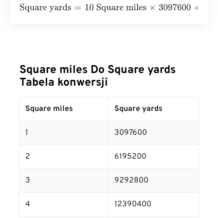
Square yards
=
10 Square miles
×
3097600
=
30976000
Sq
Square miles Do Square yards
Tabela konwersji
Square miles
Square yards
1
3097600
2
6195200
3
9292800
4
12390400