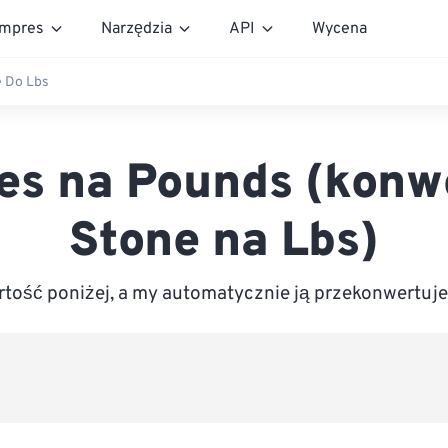
mpres
Narzędzia
API
Wycena
 Do Lbs
es na Pounds (konw
Stone na Lbs)
tość poniżej, a my automatycznie ją przekonwertuj