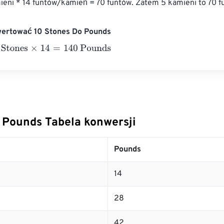
mieni * 14 funtów/kamień = 70 funtów. Zatem 5 kamieni to 70 f
wertować 10 Stones Do Pounds
ones
×
14
=
140
Pounds
 Pounds Tabela konwersji
Pounds
14
28
42