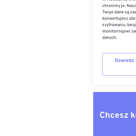
chronimy je. Nas
Twoje dane są zaw
konwertujesz obr
szyfrowaniu, bez
monitoringowi za
danych.
Dowiedz 
Chcesz k