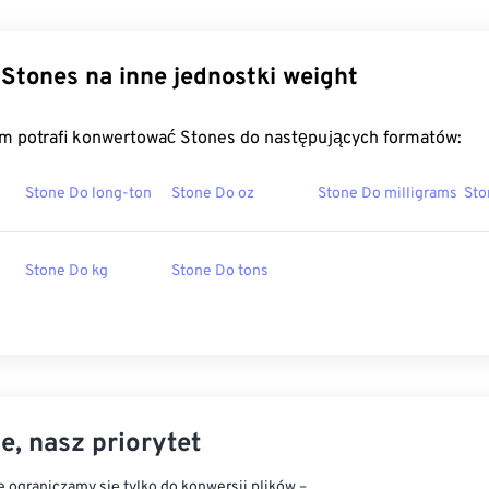
Stones na inne jednostki weight
m potrafi konwertować Stones do następujących formatów:
Stone Do long-ton
Stone Do oz
Stone Do milligrams
Sto
Stone Do kg
Stone Do tons
e, nasz priorytet
 ograniczamy się tylko do konwersji plików –