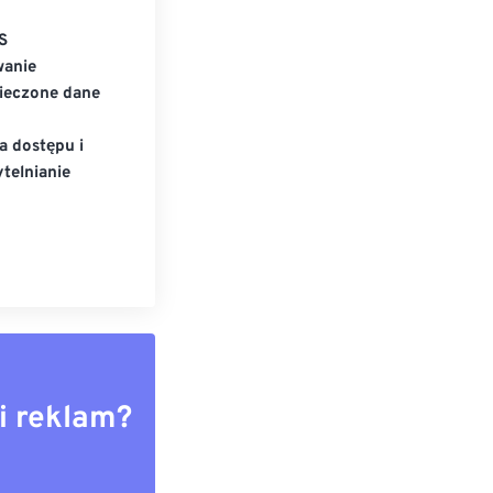
S
wanie
ieczone dane
a dostępu i
telnianie
i reklam?