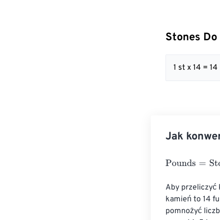
Stones Do
1 st x 14 = 14 
Jak konwe
Pounds
=
Stone
Aby przeliczyć 
kamień to 14 fu
pomnożyć liczb