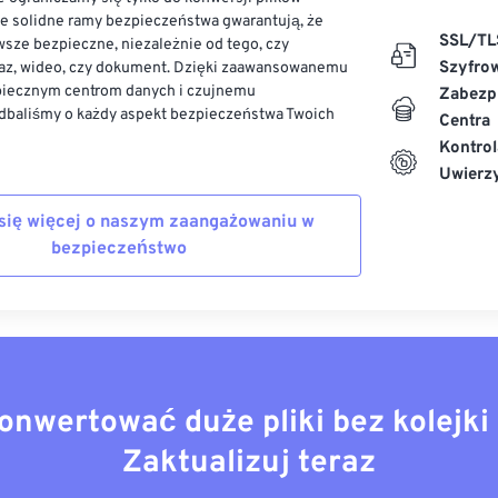
ze solidne ramy bezpieczeństwa gwarantują, że
SSL/TL
sze bezpieczne, niezależnie od tego, czy
Szyfro
az, wideo, czy dokument. Dzięki zaawansowanemu
piecznym centrom danych i czujnemu
Zabezp
dbaliśmy o każdy aspekt bezpieczeństwa Twoich
Centra
Kontrol
Uwierzy
się więcej o naszym zaangażowaniu w
bezpieczeństwo
onwertować duże pliki bez kolejki 
Zaktualizuj teraz