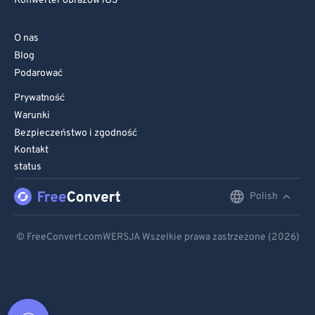
Konwerter obrazów iOS
O nas
Blog
Podarować
Prywatność
Warunki
Bezpieczeństwo i zgodność
Kontakt
status
Polish
English
Deutsch
© FreeConvert.comWERSJA Wszelkie prawa zastrzeżone (2026)
Español
Français
Português