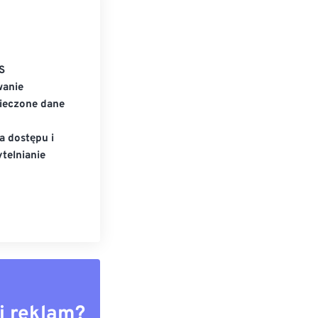
S
wanie
ieczone dane
a dostępu i
telnianie
i reklam?