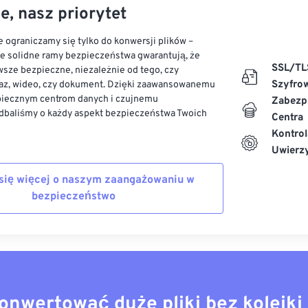
e, nasz priorytet
 ograniczamy się tylko do konwersji plików –
ze solidne ramy bezpieczeństwa gwarantują, że
SSL/TL
sze bezpieczne, niezależnie od tego, czy
Szyfro
az, wideo, czy dokument. Dzięki zaawansowanemu
piecznym centrom danych i czujnemu
Zabezp
dbaliśmy o każdy aspekt bezpieczeństwa Twoich
Centra
Kontrol
Uwierzy
się więcej o naszym zaangażowaniu w
bezpieczeństwo
onwertować duże pliki bez kolejki 