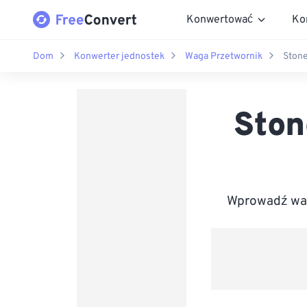
Konwertować
Ko
Dom
Konwerter jednostek
Waga Przetwornik
Stone
Ston
Wprowadź war