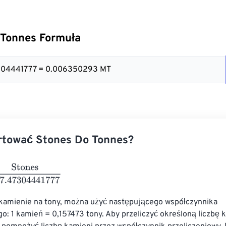
 Tonnes Formuła
47304441777 = 0.006350293 MT
rtować Stones Do Tonnes?
s
157.47304441777
 kamienie na tony, można użyć następującego współczynnika 
o: 1 kamień = 0,157473 tony. Aby przeliczyć określoną liczbę 