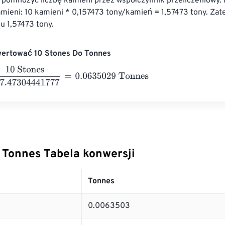
 pomnożyć liczbę kamieni przez współczynnik przeliczeniowy. 
amieni: 10 kamieni * 0,157473 tony/kamień = 1,57473 tony. Zat
iu 1,57473 tony.
wertować 10 Stones Do Tonnes
nes
157.47304441777
=
0.0635029
Tonnes
 Tonnes Tabela konwersji
Tonnes
0.0063503