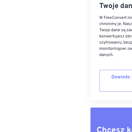
Twoje dan
W FreeConvert nie
chronimy je. Nas
Twoje dane są zaw
konwertujesz obr
szyfrowaniu, bez
monitoringowi za
danych.
Dowiedz 
Chcesz k