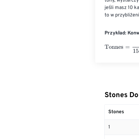
tony, wystarczy
jeśli masz 10 k
to w przybliżen
Przykład: Kon
Tonnes
=
10 Sto
Stones Do
Stones
1