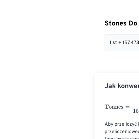
Stones Do
1 st ÷ 157.
Jak konwe
Tonnes
=
Stone
Aby przeliczyć
przeliczenioweg