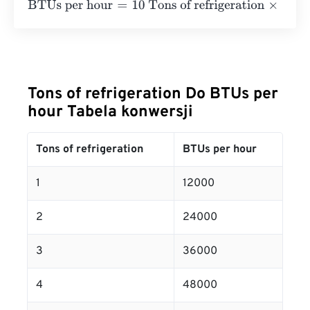
BTUs per hour
=
10 Tons of refrigeration
×
12000
=
120000
Tons of refrigeration Do BTUs per
hour Tabela konwersji
Tons of refrigeration
BTUs per hour
1
12000
2
24000
3
36000
4
48000