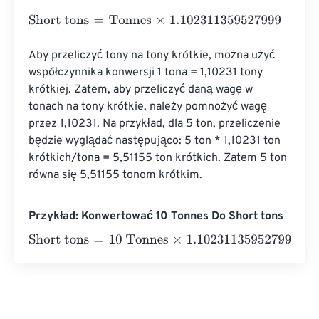
Short tons
=
Tonnes
×
1.102311359527999
Aby przeliczyć tony na tony krótkie, można użyć 
współczynnika konwersji 1 tona = 1,10231 tony 
krótkiej. Zatem, aby przeliczyć daną wagę w 
tonach na tony krótkie, należy pomnożyć wagę 
przez 1,10231. Na przykład, dla 5 ton, przeliczenie 
będzie wyglądać następująco: 5 ton * 1,10231 ton 
krótkich/tona = 5,51155 ton krótkich. Zatem 5 ton 
równa się 5,51155 tonom krótkim.
Przykład: Konwertować 10 Tonnes Do Short tons
Short tons
=
10 Tonnes
×
1.102311359527999
=
11.0231136