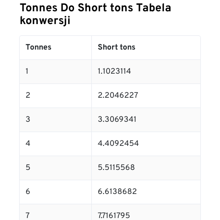
Tonnes Do Short tons Tabela
konwersji
Tonnes
Short tons
1
1.1023114
2
2.2046227
3
3.3069341
4
4.4092454
5
5.5115568
6
6.6138682
7
7.7161795