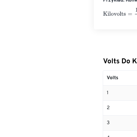
Przykład: Konw
Kilovolts
=
10 Vo
Volts Do K
Volts
1
2
3