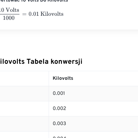
ertować 10 Volts Do Kilovolts
lts
1000
=
0.01
Kilovolts
ilovolts Tabela konwersji
Kilovolts
0.001
0.002
0.003