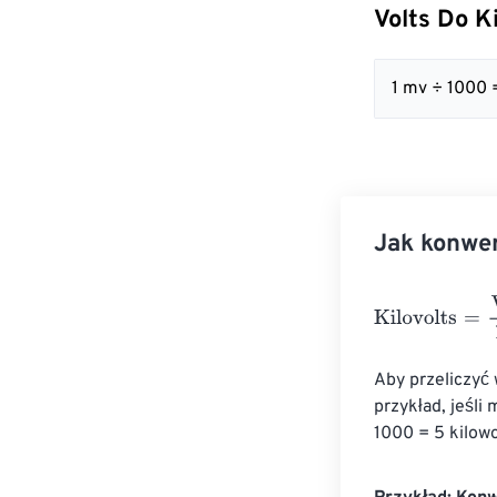
Volts Do K
1 mv ÷ 1000 
Jak konwer
Kilovolts
=
Volts
Aby przeliczyć 
przykład, jeśli
1000 = 5 kilow