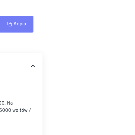
Kopia
00. Na 
 5000 woltów / 