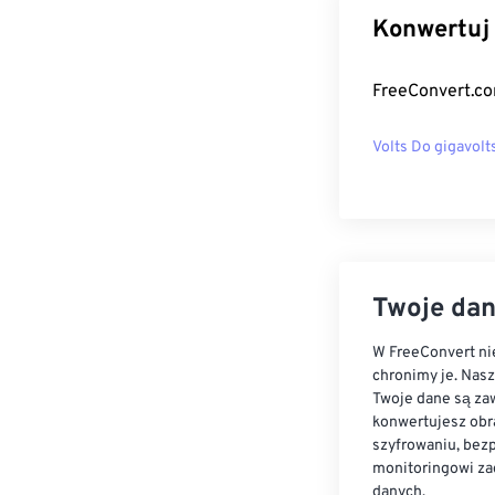
Konwertuj 
FreeConvert.co
Volts Do gigavolt
Twoje dan
W FreeConvert nie
chronimy je. Nas
Twoje dane są zaw
konwertujesz obr
szyfrowaniu, bez
monitoringowi za
danych.