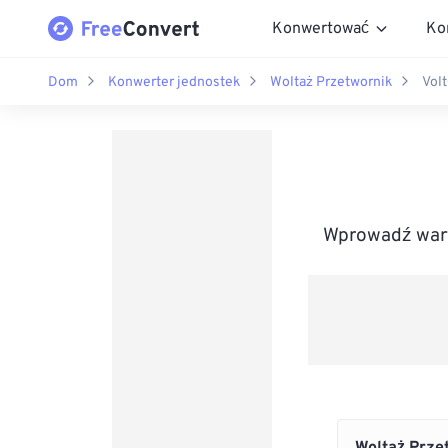
Konwertować
Ko
Dom
Konwerter jednostek
Woltaż Przetwornik
Volt
Wprowadź wart