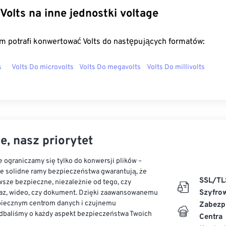
Volts na inne jednostki voltage
m potrafi konwertować Volts do następujących formatów:
s
Volts Do microvolts
Volts Do megavolts
Volts Do millivolts
e, nasz priorytet
 ograniczamy się tylko do konwersji plików –
ze solidne ramy bezpieczeństwa gwarantują, że
SSL/TL
sze bezpieczne, niezależnie od tego, czy
Szyfro
az, wideo, czy dokument. Dzięki zaawansowanemu
piecznym centrom danych i czujnemu
Zabezp
dbaliśmy o każdy aspekt bezpieczeństwa Twoich
Centra