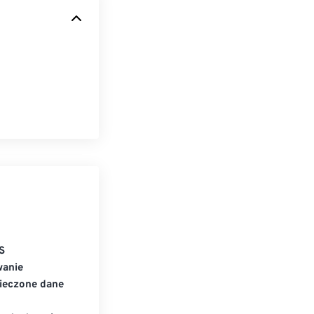
S
wanie
ieczone dane