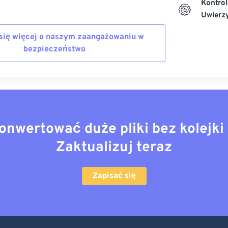
Kontrol
Uwierzy
się więcej o naszym zaangażowaniu w
bezpieczeństwo
onwertować duże pliki bez kolejki 
Zaktualizuj teraz
Zapisać się