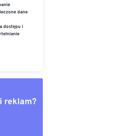
wanie
ieczone dane
a dostępu i
telnianie
i reklam?