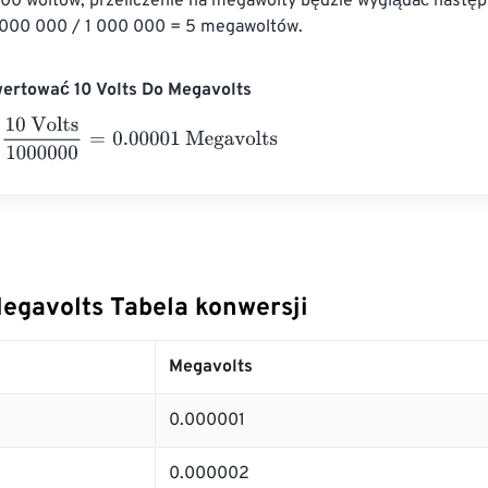
00 woltów, przeliczenie na megawolty będzie wyglądać następ
 000 000 / 1 000 000 = 5 megawoltów.
wertować 10 Volts Do Megavolts
olts
1000000
=
0.00001
Megavolts
Megavolts Tabela konwersji
Megavolts
0.000001
0.000002