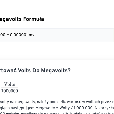
egavolts Formuła
000 = 0.000001 mv
tować Volts Do Megavolts?
ts
1000000
wolty na megawolty, należy podzielić wartość w woltach przez m
gląda następująco: Megawolty = Wolty / 1 000 000. Na przykład