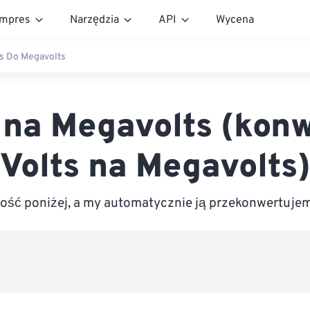
mpres
Narzędzia
API
Wycena
ts Do Megavolts
 na Megavolts (kon
Volts na Megavolts
ść poniżej, a my automatycznie ją przekonwertuje