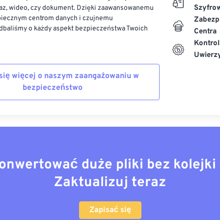
Szyfro
az, wideo, czy dokument. Dzięki zaawansowanemu
piecznym centrom danych i czujnemu
Zabezp
dbaliśmy o każdy aspekt bezpieczeństwa Twoich
Centra
Kontrol
Uwierzy
się więcej o naszym zaangażowaniu w
bezpieczeństwo
onwertować duże pliki bez kolejki 
Zaktualizuj teraz
Zapisać się