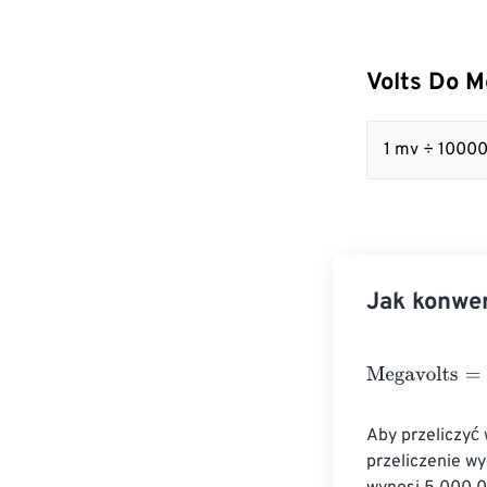
Volts Do M
1 mv ÷ 1000
Jak konwer
Megavolts
=
Vol
Aby przeliczyć 
przeliczenie wy