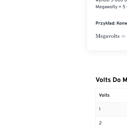
wynosi 5 000 0
Megawolty = 5
Przykład: Kon
Megavolts
=
10 V
Volts Do 
Volts
1
2