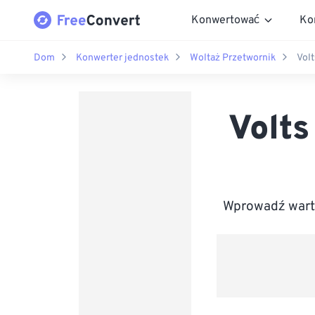
Konwertować
Ko
Dom
Konwerter jednostek
Woltaż Przetwornik
Vol
Volts
Wprowadź warto