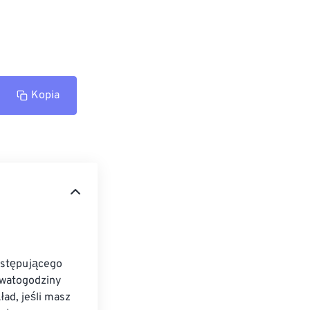
Kopia
astępującego 
 watogodziny 
ad, jeśli masz 