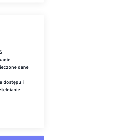
S
wanie
ieczone dane
a dostępu i
telnianie