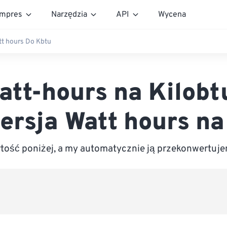
mpres
Narzędzia
API
Wycena
t hours Do Kbtu
att-hours na Kilobt
ersja Watt hours na
ość poniżej, a my automatycznie ją przekonwertuje