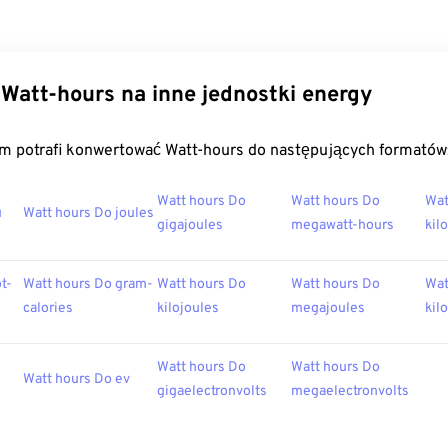
Watt-hours na inne jednostki energy
m potrafi konwertować Watt-hours do następujących formatów
Watt hours Do
Watt hours Do
Wat
u
Watt hours Do joules
gigajoules
megawatt-hours
kil
t-
Watt hours Do gram-
Watt hours Do
Watt hours Do
Wat
calories
kilojoules
megajoules
kil
Watt hours Do
Watt hours Do
Watt hours Do ev
gigaelectronvolts
megaelectronvolts