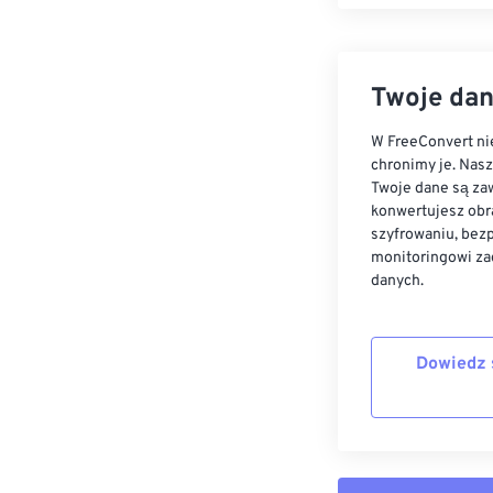
Twoje dan
W FreeConvert nie
chronimy je. Nas
Twoje dane są zaw
konwertujesz obr
szyfrowaniu, bez
monitoringowi za
danych.
Dowiedz 