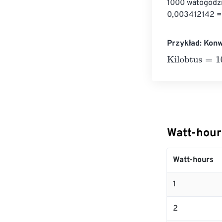
1000 watogodzi
0,003412142 =
Przykład: Konw
Kilobtus
=
10 Wa
Watt-hour
Watt-hours
1
2