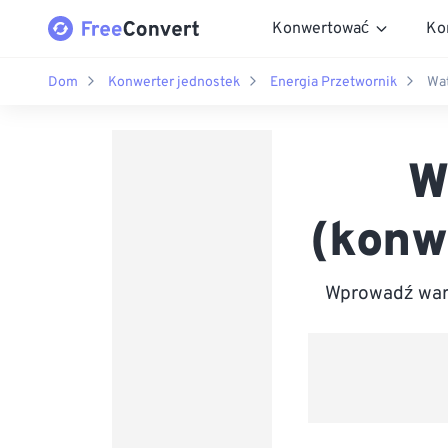
Konwertować
Ko
Dom
Konwerter jednostek
Energia Przetwornik
Wat
W
(konw
Wprowadź wart