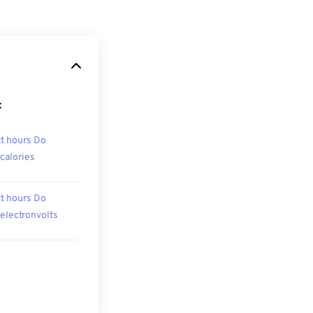
:
t hours Do
ocalories
t hours Do
oelectronvolts