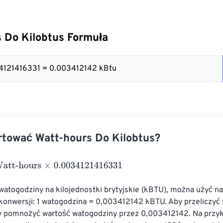
 Do Kilobtus Formuła
34121416331 = 0.003412142 kBtu
rtować Watt-hours Do Kilobtus?
hours
×
0.0034121416331
 watogodziny na kilojednostki brytyjskie (kBTU), można użyć n
konwersji: 1 watogodzina = 0,003412142 kBTU. Aby przeliczyć
y pomnożyć wartość watogodziny przez 0,003412142. Na przykł