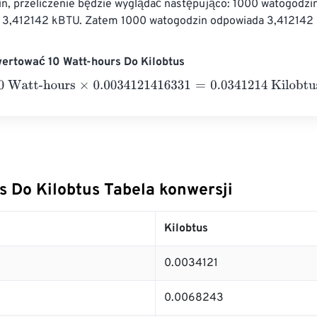
n, przeliczenie będzie wyglądać następująco: 1000 watogodzin
 3,412142 kBTU. Zatem 1000 watogodzin odpowiada 3,412142
ertować 10 Watt-hours Do Kilobtus
tt-hours
×
0.0034121416331
=
0.0341214
Kilobtus
s Do Kilobtus Tabela konwersji
Kilobtus
0.0034121
0.0068243