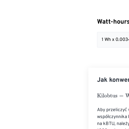
Watt-hours
1 Wh x 0.00
Jak konwe
Kilobtus
=
Watt-
Aby przeliczyć
współczynnika 
na kBTU, należ