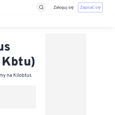
Zaloguj się
Zapisać się
us
 Kbtu)
my na Kilobtus