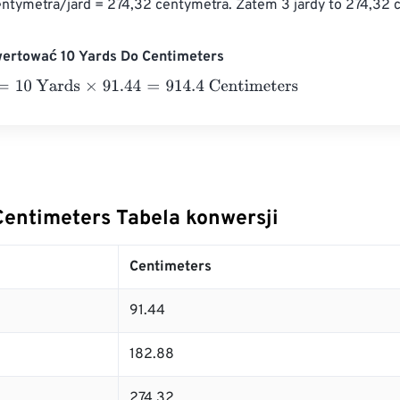
centymetra/jard = 274,32 centymetra. Zatem 3 jardy to 274,32 
wertować 10 Yards Do Centimeters
0 Yards
×
91.44
=
914.4
Centimeters
Centimeters Tabela konwersji
Centimeters
91.44
182.88
274.32