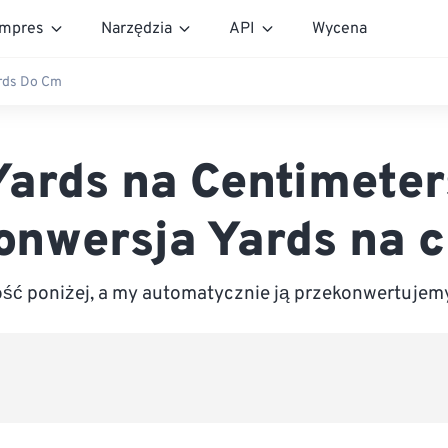
mpres
Narzędzia
API
Wycena
rds Do Cm
Yards na Centimeter
onwersja Yards na 
ć poniżej, a my automatycznie ją przekonwertujem