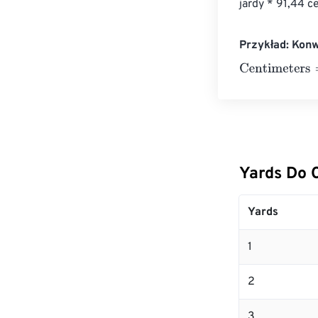
jardy * 91,44 
Przykład: Kon
Centimeters
=
1
Yards Do 
Yards
1
2
3