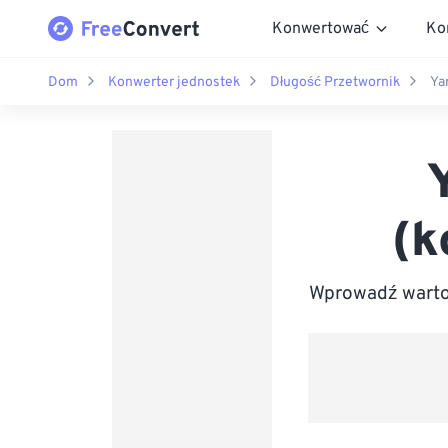
Konwertować
Ko
Dom
Konwerter jednostek
Długość Przetwornik
Ya
(k
Wprowadź wartoś