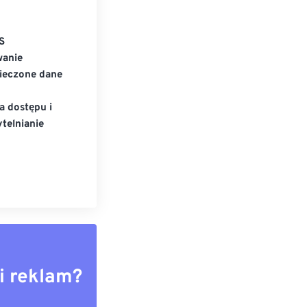
S
wanie
ieczone dane
a dostępu i
telnianie
i reklam?