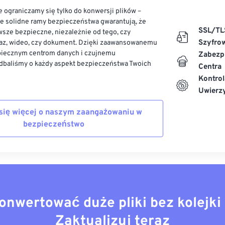
 ograniczamy się tylko do konwersji plików –
ze solidne ramy bezpieczeństwa gwarantują, że
SSL/TL
sze bezpieczne, niezależnie od tego, czy
Szyfro
az, wideo, czy dokument. Dzięki zaawansowanemu
piecznym centrom danych i czujnemu
Zabezp
dbaliśmy o każdy aspekt bezpieczeństwa Twoich
Centra
Kontrol
Uwierzy
się więcej o naszym zaangażowaniu w
bezpieczeństwo
onwertować duże pliki bez kolejki 
Zaktualizuj teraz