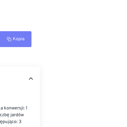
Kopia
 konwersji: 1 
iczbę jardów 
tępująco: 3 