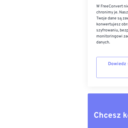
W FreeConvert nie
chronimy je. Nas
Twoje dane są zaw
konwertujesz obr
szyfrowaniu, bez
monitoringowi za
danych.
Dowiedz 
Chcesz k