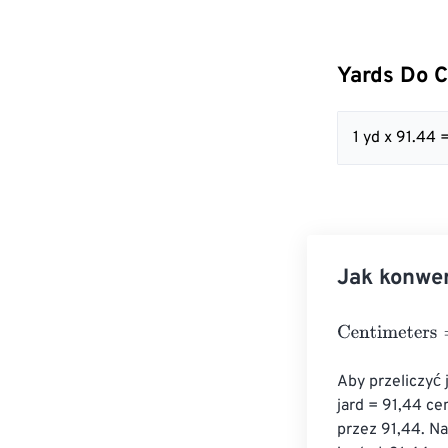
Yards Do 
1 yd x 91.44 
Jak konwe
Centimeters
=
Y
Aby przeliczyć
jard = 91,44 ce
przez 91,44. Na