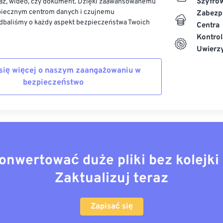
Szyfro
az, wideo, czy dokument. Dzięki zaawansowanemu
piecznym centrom danych i czujnemu
Zabezp
dbaliśmy o każdy aspekt bezpieczeństwa Twoich
Centra
Kontrol
Uwierzy
się więcej o naszym zaangażowaniu w
bezpieczeństwo
onwertować duże pliki bez kolejki 
Zaktualizuj teraz
Zapisać się