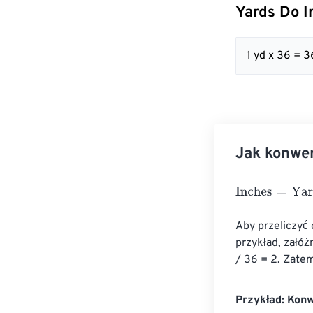
Yards Do I
1 yd x 36 = 3
Jak konwe
Inches
=
Yards
×
Aby przeliczyć 
przykład, załóżm
/ 36 = 2. Zatem
Przykład: Kon