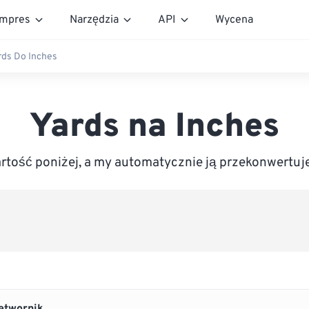
mpres
Narzędzia
API
Wycena
rds Do Inches
Yards na Inches
tość poniżej, a my automatycznie ją przekonwertuj