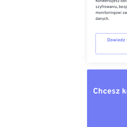
konwertujesz obr
szyfrowaniu, bez
monitoringowi za
danych.
Dowiedz 
Chcesz k