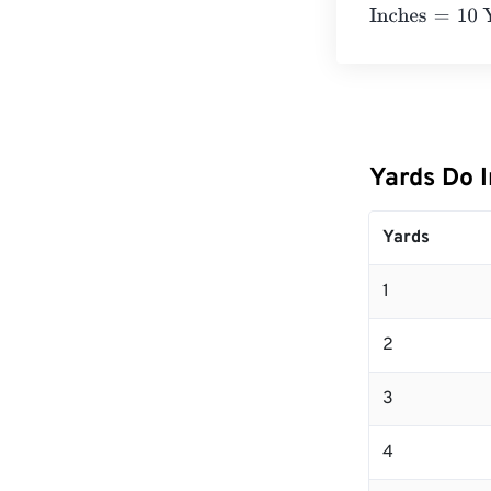
Inches
=
10 Yard
Yards Do 
Yards
1
2
3
4