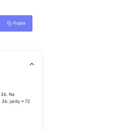
Kopia
 36. Na 
 36: jardy = 72 