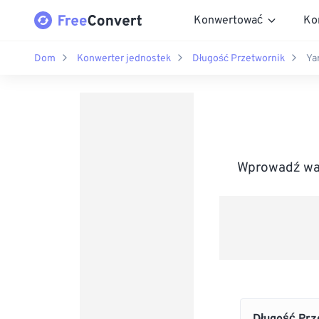
Konwertować
Ko
Dom
Konwerter jednostek
Długość Przetwornik
Ya
Wprowadź war