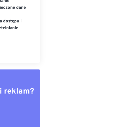
wanie
ieczone dane
a dostępu i
telnianie
i reklam?