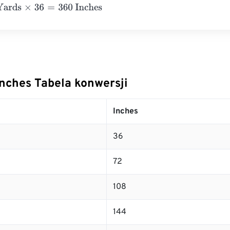
s
×
36
=
360
Inches
Inches Tabela konwersji
Inches
36
72
108
144