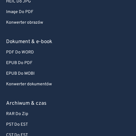
HEIC Do JPG
Image Do PDF
Konwerter obrazów
Dokument & e-book
PDF Do WORD
EPUB Do PDF
EPUB Do MOBI
Konwerter dokumentów
Archiwum & czas
RAR Do Zip
PST Do EST
CST Do EST