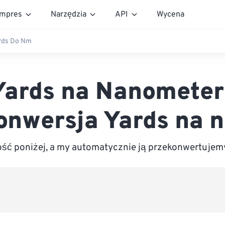
mpres
Narzędzia
API
Wycena
rds Do Nm
Yards na Nanometer
onwersja Yards na 
ść poniżej, a my automatycznie ją przekonwertujem