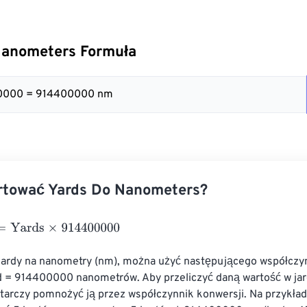
Nanometers Formuła
00000 = 914400000 nm
rtować Yards Do Nanometers?
ards
×
914400000
 jardy na nanometry (nm), można użyć następującego współczy
ard = 914400000 nanometrów. Aby przeliczyć daną wartość w jar
tarczy pomnożyć ją przez współczynnik konwersji. Na przykład,