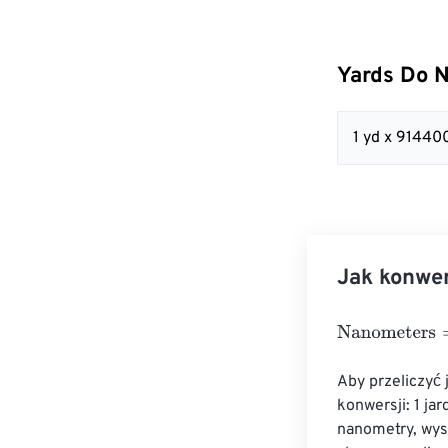
Yards Do 
1 yd x 9144
Jak konwe
Nanometers
=
Y
Aby przeliczyć
konwersji: 1 j
nanometry, wys