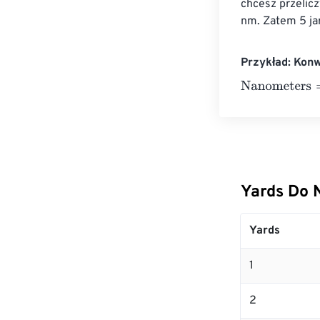
chcesz przelic
nm. Zatem 5 j
Przykład: Kon
Nanometers
=
1
Yards Do 
Yards
1
2