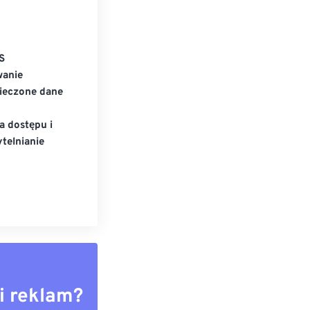
S
wanie
ieczone dane
a dostępu i
telnianie
i reklam?