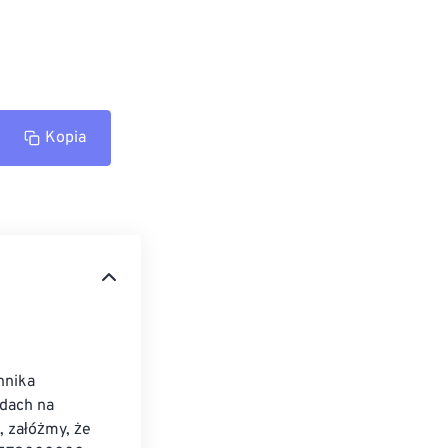
Kopia
nnika 
dach na 
 załóżmy, że 