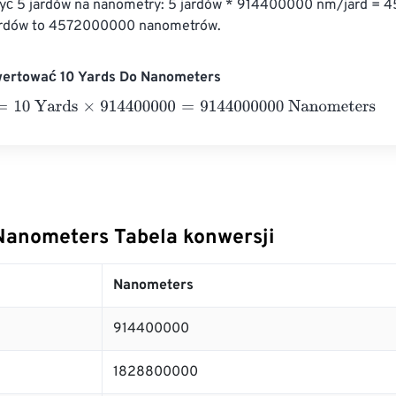
zyć 5 jardów na nanometry: 5 jardów * 914400000 nm/jard =
ardów to 4572000000 nanometrów.
wertować 10 Yards Do Nanometers
0 Yards
×
914400000
=
9144000000
Nanometers
Nanometers Tabela konwersji
Nanometers
914400000
1828800000