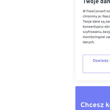
Twoje dan
W FreeConvert nie
chronimy je. Nas
Twoje dane są zaw
konwertujesz obr
szyfrowaniu, bez
monitoringowi za
danych.
Dowiedz 
Chcesz k