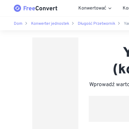
Konwertować
Ko
Dom
Konwerter jednostek
Długość Przetwornik
Ya
(k
Wprowadź warto