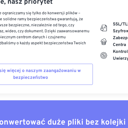
e, nasz priorytet
 ograniczamy się tylko do konwersji plików –
ze solidne ramy bezpieczeństwa gwarantują, że
SSL/TL
sze bezpieczne, niezależnie od tego, czy
Szyfro
az, wideo, czy dokument. Dzięki zaawansowanemu
piecznym centrom danych i czujnemu
Zabezp
dbaliśmy o każdy aspekt bezpieczeństwa Twoich
Centra
Kontrol
Uwierzy
się więcej o naszym zaangażowaniu w
bezpieczeństwo
onwertować duże pliki bez kolejki 