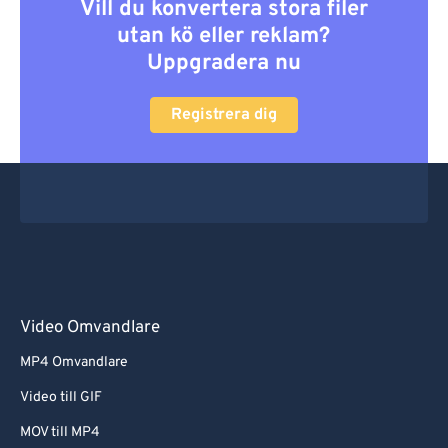
Vill du konvertera stora filer
utan kö eller reklam?
Uppgradera nu
Registrera dig
Video Omvandlare
MP4 Omvandlare
Video till GIF
MOV till MP4