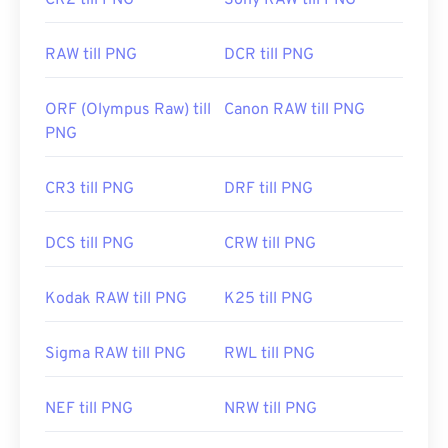
CR2 till PNG
Sony RAW till PNG
Wikiartikel om PNG-filer
RAW till PNG
DCR till PNG
Relaterade PNG-verktyg:
Använd vår
färgväljare
för att välja färger från bilder
ORF (Olympus Raw) till
Canon RAW till PNG
PNG
CR3 till PNG
DRF till PNG
DCS till PNG
CRW till PNG
Kodak RAW till PNG
K25 till PNG
Sigma RAW till PNG
RWL till PNG
NEF till PNG
NRW till PNG