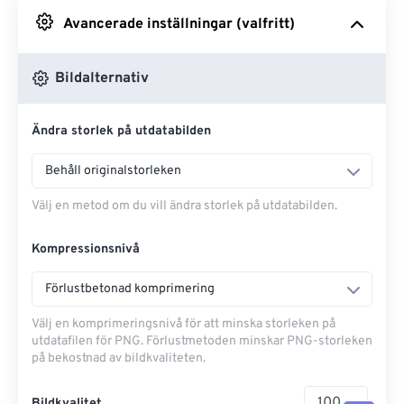
Avancerade inställningar (valfritt)
Från Google Drive
Bildalternativ
Från OneDrive
Ändra storlek på utdatabilden
Från URL
Behåll originalstorleken
Välj en metod om du vill ändra storlek på utdatabilden.
Kompressionsnivå
Förlustbetonad komprimering
Välj en komprimeringsnivå för att minska storleken på
utdatafilen för PNG. Förlustmetoden minskar PNG-storleken
på bekostnad av bildkvaliteten.
Bildkvalitet