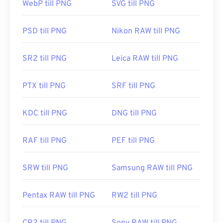
WebP till PNG
SVG till PNG
problem med att öppna PNG-filer kan du använda
Första utgåvan:
2013
våra
PNG till JPG
,
PNG till WebP
eller
PNG till
BMP-
konverterare.
PSD till PNG
Nikon RAW till PNG
SR2 till PNG
Leica RAW till PNG
Alternativa program som
GIMP
eller
Adobe
Photoshop
är användbara för att öppna och
PTX till PNG
SRF till PNG
redigera PNG-filer. PNG-filer är lite större än andra
filtyper, så var försiktig när du lägger till dem på en
webbsida. En intressant funktion hos PNG-filer är
KDC till PNG
DNG till PNG
möjligheten att skapa transparens i bilden, särskilt
en transparent bakgrund.
RAF till PNG
PEF till PNG
SRW till PNG
Samsung RAW till PNG
Utvecklad av:
PNG Development Group
Första utgåvan:
1 oktober 1996
Pentax RAW till PNG
RW2 till PNG
Användbara länkar:
LifeWire-artikel om PNG-filer