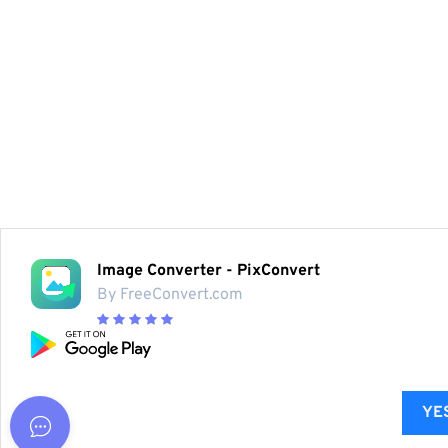
Image Converter - PixConvert
By FreeConvert.com
YES