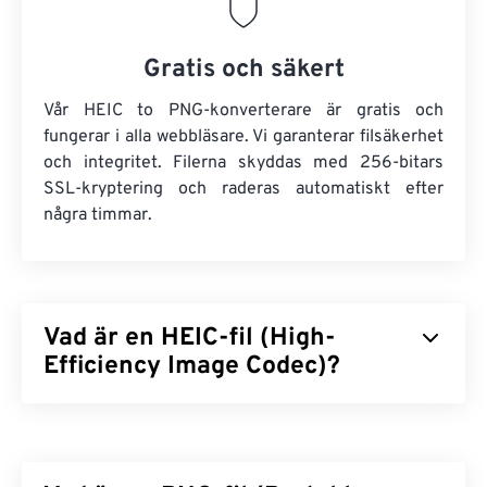
Gratis och säkert
Vår HEIC to PNG-konverterare är gratis och
fungerar i alla webbläsare. Vi garanterar filsäkerhet
och integritet. Filerna skyddas med 256-bitars
SSL-kryptering och raderas automatiskt efter
några timmar.
Vad är en HEIC-fil (High-
Efficiency Image Codec)?
High Efficiency Image Codec (HEIC) är en variant
av HEIF som Apple antog 2017 när
iOS 11
introducerades. Den största fördelen med HEIC är