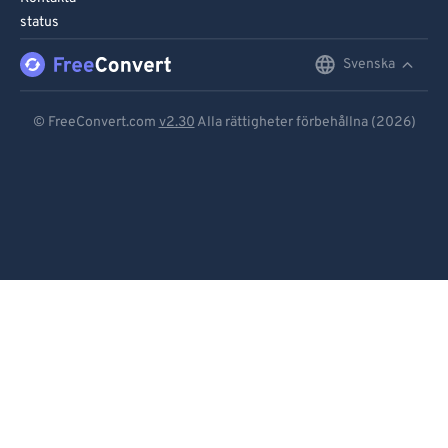
status
Svenska
English
Deutsch
© FreeConvert.com
v2.30
Alla rättigheter förbehållna (2026)
Español
Français
Português
Italiano
Dutch
日本語
简体中文
繁體中文