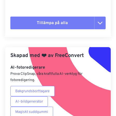
Tillämpa på alla
Återställ alla alternativ
Använd från förinställning
Skapad med
❤️
av
FreeConvert
Spara som förinställning
AI-fotoredigerare
Prova ClipSnap, våra kraftfulla AI-verktyg för
fotoredigering.
Bakgrundsborttagare
AI-bildgenerator
Magiskt suddgummi