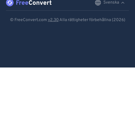
Svenska
English
Deutsch
© FreeConvert.com
v2.30
Alla rättigheter förbehållna (2026)
Español
Français
Português
Italiano
Dutch
日本語
简体中文
繁體中文
한국어