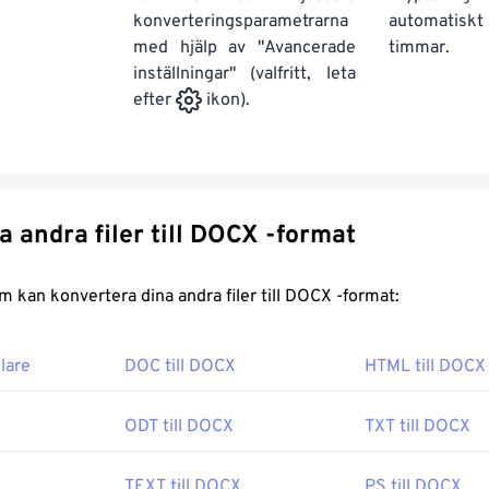
konverteringsparametrarna
automatisk
med hjälp av "Avancerade
timmar.
inställningar" (valfritt, leta
efter
ikon).
Konvertera andra filer till DOCX -format
FreeConvert.com kan konvertera dina andra filer till DOCX -format:
lare
DOC till DOCX
HTML till DOCX
ODT till DOCX
TXT till DOCX
TEXT till DOCX
PS till DOCX