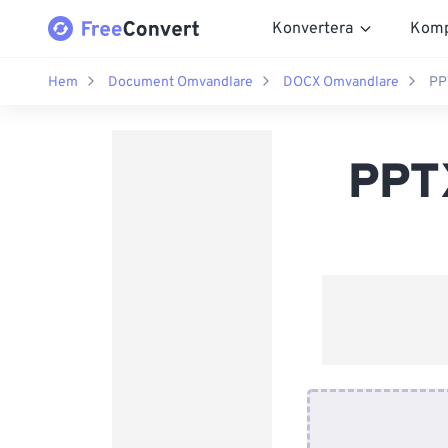
Konvertera
Komp
Hem
Document Omvandlare
DOCX Omvandlare
PP
PPTX