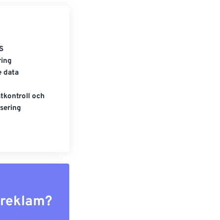
S
ring
e data
tkontroll och
sering
r reklam?