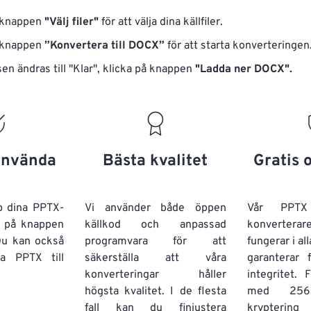
å knappen
"Välj filer"
för att välja dina källfiler.
å knappen
”Konvertera till DOCX”
för att starta konverteringen
en ändras till "Klar", klicka på knappen
"Ladda ner DOCX".
 använda
Bästa kvalitet
Gratis 
p dina PPTX-
Vi använder både öppen
Vår PPT
ka på knappen
källkod och anpassad
konverterar
Du kan också
programvara för att
fungerar i al
era
PPTX
till
säkerställa att våra
garanterar 
konverteringar håller
integritet. 
högsta kvalitet. I de flesta
med 256-
fall kan du finjustera
krypterin