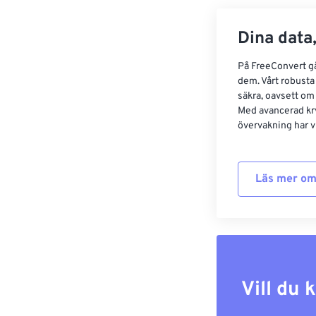
Dina data,
På FreeConvert går
dem. Vårt robusta 
säkra, oavsett om
Med avancerad kr
övervakning har vi
Läs mer om
Vill du 