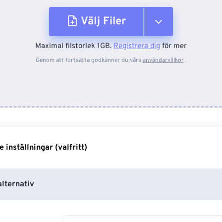
Välj Filer
Maximal filstorlek 1GB.
Registrera dig
för mer
Från enhet
Genom att fortsätta godkänner du våra
användarvillkor
.
Från Dropbox
Från Google Drive
inställningar (valfritt)
Från OneDrive
lternativ
Från URL