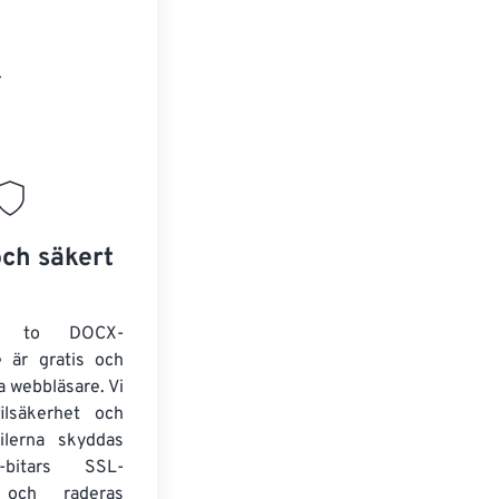
.
och säkert
X to DOCX-
e är gratis och
la webbläsare. Vi
filsäkerhet och
Filerna skyddas
bitars SSL-
g och raderas