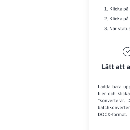
Klicka p
Klicka p
När status
Lätt att
Ladda bara up
filer och klic
"konvertera". 
batchkonvert
DOCX-format.