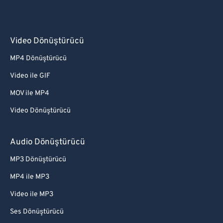
58
58
58
58
58
58
59
59
59
59
59
59
60
60
Video Dönüştürücü
61
61
MP4 Dönüştürücü
62
62
Video ile GIF
63
63
MOV ile MP4
64
64
Video Dönüştürücü
65
65
66
66
Audio Dönüştürücü
67
67
MP3 Dönüştürücü
68
68
MP4 ile MP3
69
69
Video ile MP3
70
70
Ses Dönüştürücü
71
71