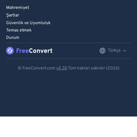
Mahremiyet
Şartlar
Güvenlik ve Uyumluluk
Temas etmek
Durum
Türkçe
English
Deutsch
© FreeConvert.com
v2.30
Tüm hakları saklıdır (2026)
Español
Français
Português
Italiano
Dutch