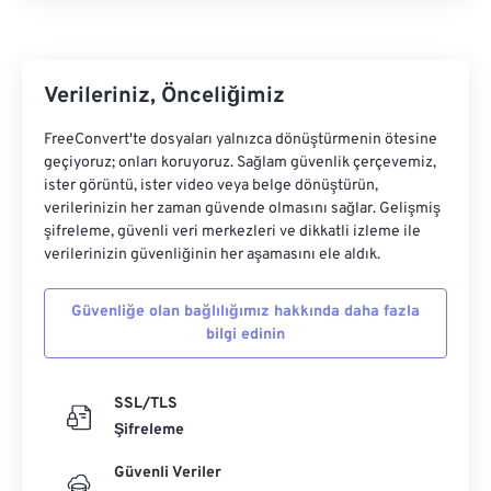
32
32
32
32
32
32
33
33
33
33
33
33
34
34
34
34
34
34
Verileriniz, Önceliğimiz
35
35
35
35
35
35
FreeConvert'te dosyaları yalnızca dönüştürmenin ötesine
36
36
36
36
36
36
geçiyoruz; onları koruyoruz. Sağlam güvenlik çerçevemiz,
ister görüntü, ister video veya belge dönüştürün,
37
37
37
37
37
37
verilerinizin her zaman güvende olmasını sağlar. Gelişmiş
şifreleme, güvenli veri merkezleri ve dikkatli izleme ile
38
38
38
38
38
38
verilerinizin güvenliğinin her aşamasını ele aldık.
39
39
39
39
39
39
40
40
40
40
40
40
Güvenliğe olan bağlılığımız hakkında daha fazla
bilgi edinin
41
41
41
41
41
41
42
42
42
42
42
42
SSL/TLS
43
43
43
43
43
43
Şifreleme
44
44
44
44
44
44
Güvenli Veriler