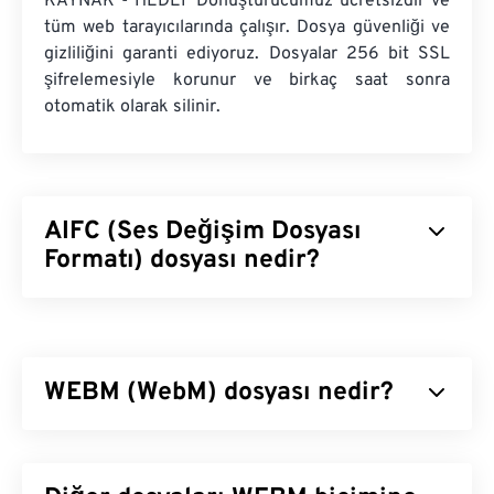
KAYNAK - HEDEF Dönüştürücümüz ücretsizdir ve
tüm web tarayıcılarında çalışır. Dosya güvenliği ve
gizliliğini garanti ediyoruz. Dosyalar 256 bit SSL
şifrelemesiyle korunur ve birkaç saat sonra
otomatik olarak silinir.
AIFC (Ses Değişim Dosyası
Formatı) dosyası nedir?
Ses Değişim Dosya Biçimi (AIFC), AIFF'nin
sıkıştırılmış halidir. AIFC'nin temel amacı, CD
kalitesinde ses ve müzik aletleri hakkında bilgi
WEBM (WebM) dosyası nedir?
içermektir. Bazen AIFC ve AIFF dosya uzantıları
birbirinin yerine kullanılabilir gibi görünse de, "C"
ile biten uzantı doğru adlandırmadır.
WebM (WEBM), Web için tasarlanmış,
özgür lisanslı
bir dosya kapsayıcısıdır. Başlangıçta HTML5 ile