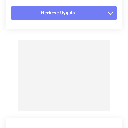
Herkese Uygula
Tüm seçenekleri sıfırla
Ön Ayardan Uygula
Ön Ayar Olarak Kaydet