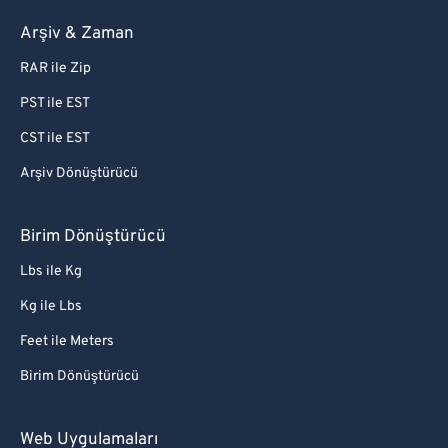
85
85
Arşiv & Zaman
86
86
RAR ile Zip
87
87
PST ile EST
88
88
CST ile EST
89
89
Arşiv Dönüştürücü
90
90
91
91
Birim Dönüştürücü
92
92
Lbs ile Kg
93
93
Kg ile Lbs
94
94
Feet ile Meters
95
95
Birim Dönüştürücü
96
96
97
97
Web Uygulamaları