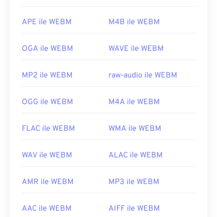
Geliştiren:
Google
;
CoreCodec, Inc.
İlk yayın tarihi:
2010
APE ile WEBM
M4B ile WEBM
Faydalı bağlantılar:
OGA ile WEBM
WAVE ile WEBM
https://tr.wikipedia.org/wiki/WebM
https://tools.google.com/dlpage/webmmf/
MP2 ile WEBM
raw-audio ile WEBM
OGG ile WEBM
M4A ile WEBM
FLAC ile WEBM
WMA ile WEBM
WAV ile WEBM
ALAC ile WEBM
AMR ile WEBM
MP3 ile WEBM
AAC ile WEBM
AIFF ile WEBM