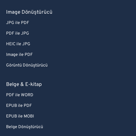
72
72
Image Dönüştürücü
73
73
JPG ile PDF
74
74
PDF ile JPG
75
75
HEIC ile JPG
76
76
Image ile PDF
77
77
Görüntü Dönüştürücü
78
78
79
79
Belge & E-kitap
80
80
PDF ile WORD
81
81
EPUB ile PDF
82
82
EPUB ile MOBI
83
83
Belge Dönüştürücü
84
84