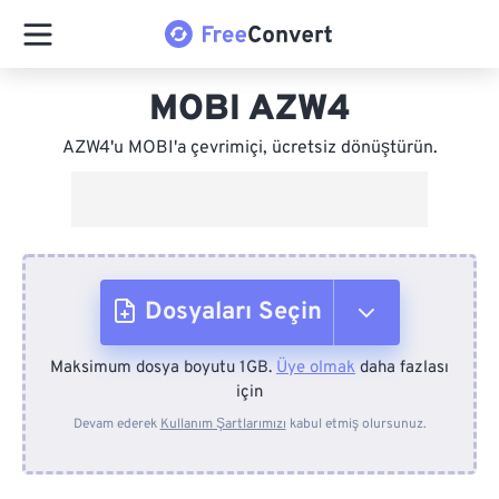
MOBI AZW4
AZW4'u MOBI'a çevrimiçi, ücretsiz dönüştürün.
Dosyaları Seçin
Maksimum dosya boyutu 1GB.
Üye olmak
daha fazlası
Cihazdan
için
Devam ederek
Kullanım Şartlarımızı
kabul etmiş olursunuz.
Dropbox'tan