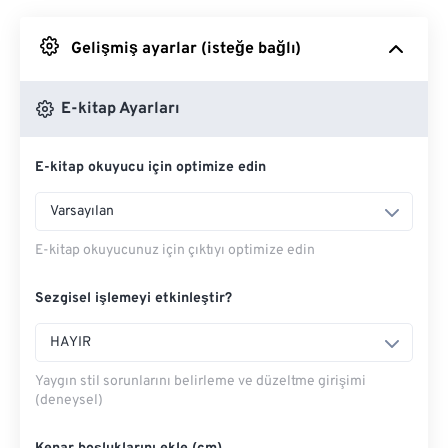
Google Drive'dan
Gelişmiş ayarlar (isteğe bağlı)
OneDrive'dan
E-kitap Ayarları
E-kitap okuyucu için optimize edin
Url'den
Varsayılan
E-kitap okuyucunuz için çıktıyı optimize edin
Sezgisel işlemeyi etkinleştir?
HAYIR
Yaygın stil sorunlarını belirleme ve düzeltme girişimi
(deneysel)