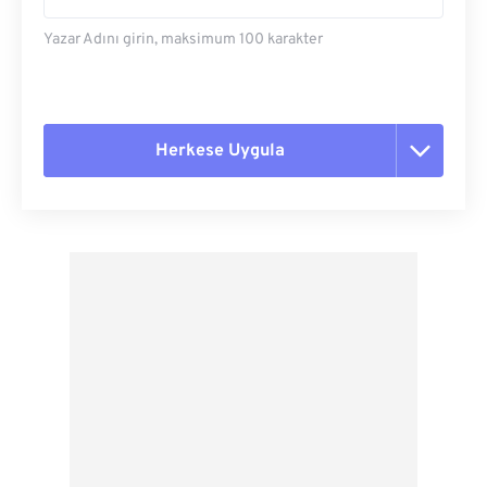
Yazar Adını girin, maksimum 100 karakter
Herkese Uygula
Tüm seçenekleri sıfırla
Ön Ayardan Uygula
Ön Ayar Olarak Kaydet