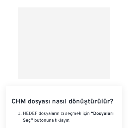
Google Drive'dan
OneDrive'dan
Url'den
CHM dosyası nasıl dönüştürülür?
HEDEF dosyalarınızı seçmek için
“Dosyaları
Seç”
butonuna tıklayın.