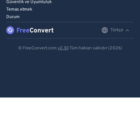
Güvenlik ve Uyumluluk
Temas etmek
Durum
Türkçe
English
Deutsch
© FreeConvert.com
v2.30
Tüm hakları saklıdır (2026)
Español
Français
Português
Italiano
Dutch
日本語
简体中文