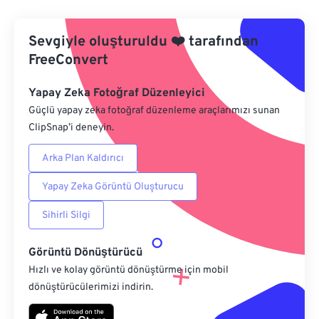
Google Drive'dan
Sevgiyle oluşturuldu
❤️
tarafından
FreeConvert
OneDrive'dan
Yapay Zeka Fotoğraf Düzenleyici
Güçlü yapay zeka fotoğraf düzenleme araçlarımızı sunan
Url'den
ClipSnap’i deneyin.
Arka Plan Kaldırıcı
Yapay Zeka Görüntü Oluşturucu
Sihirli Silgi
Görüntü Dönüştürücü
Hızlı ve kolay görüntü dönüştürme için mobil
dönüştürücülerimizi indirin.