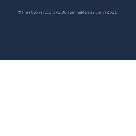
Deutsch
© FreeConvert.com
v2.30
Tüm hakları saklıdır (2026)
Español
Français
Português
Italiano
Dutch
日本語
简体中文
繁體中文
한국어
Svenska