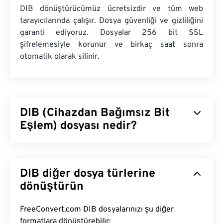
DIB dönüştürücümüz ücretsizdir ve tüm web
tarayıcılarında çalışır. Dosya güvenliği ve gizliliğini
garanti ediyoruz. Dosyalar 256 bit SSL
şifrelemesiyle korunur ve birkaç saat sonra
otomatik olarak silinir.
DIB (Cihazdan Bağımsız Bit
Eşlem) dosyası nedir?
Aygıttan Bağımsız Bit Eşlem (DIB), herhangi bir
aygıtta düzgün görüntülenen bir bit eşlem türüdür (
DIB diğer dosya türlerine
BMP
). DIB, pikselleri RGB renklerine dönüştüren
bir renk tablosu kullanarak bunu başarır. İki tür DIB
dönüştürün
vardır: aşağıdan yukarıya ve yukarıdan aşağıya. İkisi
arasındaki temel fark, aşağıdan yukarıya DIB
FreeConvert.com DIB dosyalarınızı şu diğer
sıkıştırılamazken, yukarıdan aşağıya sıkıştırılabilir
formatlara dönüştürebilir: