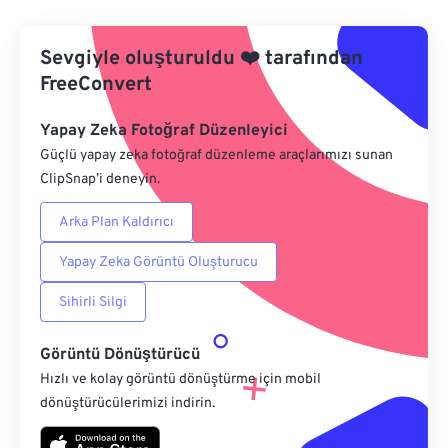
Google Drive'dan
Sevgiyle oluşturuldu
❤️
tarafından
FreeConvert
OneDrive'dan
Yapay Zeka Fotoğraf Düzenleyici
Güçlü yapay zeka fotoğraf düzenleme araçlarımızı sunan
Url'den
ClipSnap’i deneyin.
Arka Plan Kaldırıcı
Yapay Zeka Görüntü Oluşturucu
Sihirli Silgi
Görüntü Dönüştürücü
Hızlı ve kolay görüntü dönüştürme için mobil
dönüştürücülerimizi indirin.