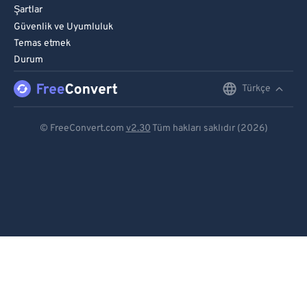
Şartlar
Güvenlik ve Uyumluluk
Temas etmek
Durum
Türkçe
English
Deutsch
© FreeConvert.com
v2.30
Tüm hakları saklıdır (2026)
Español
Français
Português
Italiano
Dutch
日本語