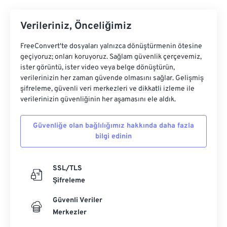
dönüştürülebilir. Bunu başarmak için XNConvert
gibi birçok ücretsiz resim dönüştürme programı
Verileriniz, Önceliğimiz
mevcuttur. FreeConvert'in ücretsiz aracı, DIB
dosyalarını dönüştürmek için de kullanılabilir:
FreeConvert'te dosyaları yalnızca dönüştürmenin ötesine
DIB'den JPG'ye
,
DIB'den PNG'ye
,
DIB'den TIF'e
.
geçiyoruz; onları koruyoruz. Sağlam güvenlik çerçevemiz,
ister görüntü, ister video veya belge dönüştürün,
DIB ile ilgili ilginç bir gerçek de, ücretsiz bir metin
verilerinizin her zaman güvende olmasını sağlar. Gelişmiş
düzenleyiciyle açabilmeniz ve bu düzenleyicide
şifreleme, güvenli veri merkezleri ve dikkatli izleme ile
resim hakkında faydalı bilgiler sunan metinleri
verilerinizin güvenliğinin her aşamasını ele aldık.
görebilmenizdir.
Güvenliğe olan bağlılığımız hakkında daha fazla
bilgi edinin
Geliştiren:
Microsoft Corporation
İlk Yayınlanma Tarihi:
20 Kasım 1985
SSL/TLS
Şifreleme
Güvenli Veriler
Merkezler