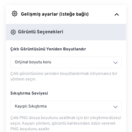
Google Drive'dan
Gelişmiş ayarlar (isteğe bağlı)
OneDrive'dan
Görüntü Seçenekleri
Çıktı Görüntüsünü Yeniden Boyutlandır
Url'den
Orijinal boyutu koru
Çıktı görüntüsünü yeniden boyutlandırmak istiyorsanız bir
yöntem seçin.
Sıkıştırma Seviyesi
Kayıplı Sıkıştırma
Çıktı PNG dosya boyutunu azaltmak için bir sıkıştırma düzeyi
seçin. Kayıplı yöntem, görüntü kalitesinden ödün vererek
PNG boyutunu azaltır.