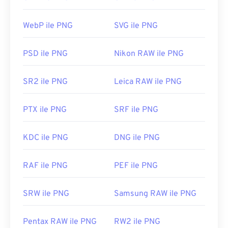
varsayılan resim görüntüleyicisinde açılır. PNG
İlk Sürüm:
2013
dosyaları ayrıca tüm web tarayıcılarında kolayca
WebP ile PNG
SVG ile PNG
görüntülenebilir. PNG dosyalarını açmakta sorun
yaşıyorsanız,
PNG'den JPG'ye
,
PNG'den WebP'ye
veya
PNG'den BMP'ye
dönüştürücülerimizi
PSD ile PNG
Nikon RAW ile PNG
kullanın.
SR2 ile PNG
Leica RAW ile PNG
GIMP
veya
Adobe Photoshop
gibi alternatif
PTX ile PNG
SRF ile PNG
programlar, PNG dosyalarını açmak ve düzenlemek
için kullanışlıdır. PNG dosyaları diğer dosya
türlerinden biraz daha büyüktür, bu nedenle bunları
KDC ile PNG
DNG ile PNG
bir web sayfasına eklerken dikkatli olun. PNG
dosyalarının ilginç bir özelliği, özellikle şeffaf bir
RAF ile PNG
PEF ile PNG
arka plan olmak üzere, görüntüde şeffaflık
oluşturma yeteneğidir.
SRW ile PNG
Samsung RAW ile PNG
Geliştiren:
PNG Geliştirme Grubu
Pentax RAW ile PNG
RW2 ile PNG