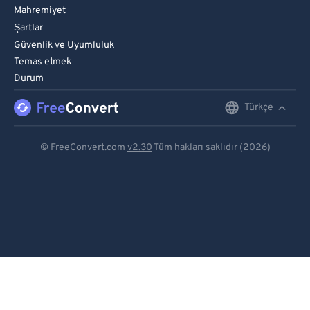
Mahremiyet
Şartlar
Güvenlik ve Uyumluluk
Temas etmek
Durum
Türkçe
English
Deutsch
© FreeConvert.com
v2.30
Tüm hakları saklıdır (2026)
Español
Français
Português
Italiano
Dutch
日本語