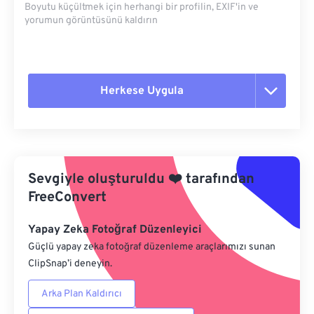
Boyutu küçültmek için herhangi bir profilin, EXIF'in ve
yorumun görüntüsünü kaldırın
Herkese Uygula
Tüm seçenekleri sıfırla
Ön Ayardan Uygula
Sevgiyle oluşturuldu
❤️
tarafından
Ön Ayar Olarak Kaydet
FreeConvert
Yapay Zeka Fotoğraf Düzenleyici
Güçlü yapay zeka fotoğraf düzenleme araçlarımızı sunan
ClipSnap’i deneyin.
Arka Plan Kaldırıcı