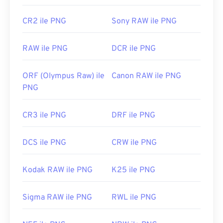
İlk Yayınlanma Tarihi:
1 Ekim 1996
CR2 ile PNG
Sony RAW ile PNG
Faydalı bağlantılar:
PNG'ler hakkında LifeWire makalesi
RAW ile PNG
DCR ile PNG
PNG'ler hakkında Wiki makalesi
İlgili PNG Araçları:
ORF (Olympus Raw) ile
Canon RAW ile PNG
PNG
Görüntülerden renk seçmek için
Renk Seçicimizi
kullanın
CR3 ile PNG
DRF ile PNG
DCS ile PNG
CRW ile PNG
Kodak RAW ile PNG
K25 ile PNG
Sigma RAW ile PNG
RWL ile PNG