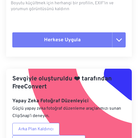
Boyutu küçültmek için herhangi bir profilin, EXIF'in ve
yorumun görüntüsünü kaldırın
Herkese Uygula
Tüm seçenekleri sıfırla
Ön Ayardan Uygula
Sevgiyle oluşturuldu
❤️
tarafından
Ön Ayar Olarak Kaydet
FreeConvert
Yapay Zeka Fotoğraf Düzenleyici
Güçlü yapay zeka fotoğraf düzenleme araçlarımızı sunan
ClipSnap’i deneyin.
Arka Plan Kaldırıcı