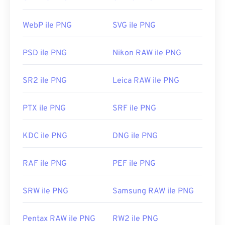
varsayılan resim görüntüleyicisinde açılır. PNG
İlk Sürüm:
2013
dosyaları ayrıca tüm web tarayıcılarında kolayca
WebP ile PNG
SVG ile PNG
görüntülenebilir. PNG dosyalarını açmakta sorun
yaşıyorsanız,
PNG'den JPG'ye
,
PNG'den WebP'ye
veya
PNG'den BMP'ye
dönüştürücülerimizi
PSD ile PNG
Nikon RAW ile PNG
kullanın.
SR2 ile PNG
Leica RAW ile PNG
GIMP
veya
Adobe Photoshop
gibi alternatif
PTX ile PNG
SRF ile PNG
programlar, PNG dosyalarını açmak ve düzenlemek
için kullanışlıdır. PNG dosyaları diğer dosya
türlerinden biraz daha büyüktür, bu nedenle bunları
KDC ile PNG
DNG ile PNG
bir web sayfasına eklerken dikkatli olun. PNG
dosyalarının ilginç bir özelliği, özellikle şeffaf bir
RAF ile PNG
PEF ile PNG
arka plan olmak üzere, görüntüde şeffaflık
oluşturma yeteneğidir.
SRW ile PNG
Samsung RAW ile PNG
Geliştiren:
PNG Geliştirme Grubu
Pentax RAW ile PNG
RW2 ile PNG