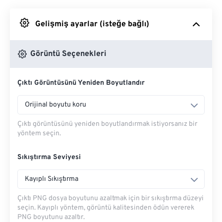
Google Drive'dan
Gelişmiş ayarlar (isteğe bağlı)
OneDrive'dan
Görüntü Seçenekleri
Çıktı Görüntüsünü Yeniden Boyutlandır
Url'den
Orijinal boyutu koru
Çıktı görüntüsünü yeniden boyutlandırmak istiyorsanız bir
yöntem seçin.
Sıkıştırma Seviyesi
Kayıplı Sıkıştırma
Çıktı PNG dosya boyutunu azaltmak için bir sıkıştırma düzeyi
seçin. Kayıplı yöntem, görüntü kalitesinden ödün vererek
PNG boyutunu azaltır.