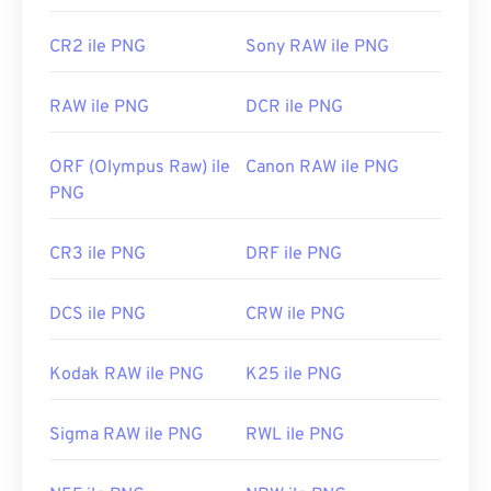
İlk Yayınlanma Tarihi:
1 Ekim 1996
CR2 ile PNG
Sony RAW ile PNG
Faydalı bağlantılar:
PNG'ler hakkında LifeWire makalesi
RAW ile PNG
DCR ile PNG
PNG'ler hakkında Wiki makalesi
İlgili PNG Araçları:
ORF (Olympus Raw) ile
Canon RAW ile PNG
PNG
Görüntülerden renk seçmek için
Renk Seçicimizi
kullanın
CR3 ile PNG
DRF ile PNG
DCS ile PNG
CRW ile PNG
Kodak RAW ile PNG
K25 ile PNG
Sigma RAW ile PNG
RWL ile PNG