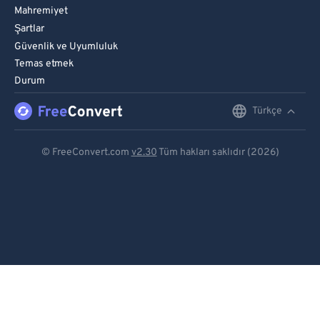
Mahremiyet
Şartlar
Güvenlik ve Uyumluluk
Temas etmek
Durum
Türkçe
English
Deutsch
© FreeConvert.com
v2.30
Tüm hakları saklıdır (2026)
Español
Français
Português
Italiano
Dutch
日本語