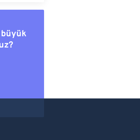
 büyük
uz?