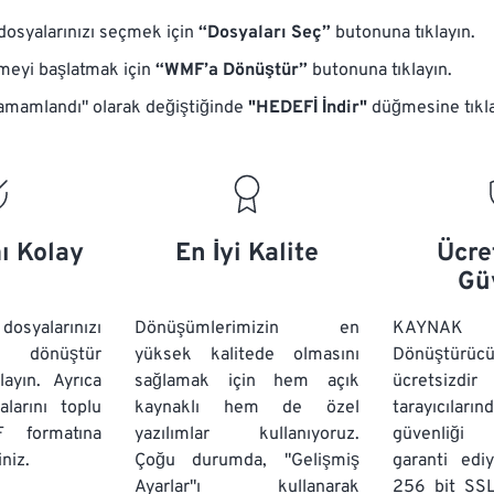
syalarınızı seçmek için
“Dosyaları Seç”
butonuna tıklayın.
eyi başlatmak için
“WMF’a Dönüştür”
butonuna tıklayın.
mamlandı" olarak değiştiğinde
"HEDEFİ İndir"
düğmesine tıkl
ı Kolay
En İyi Kalite
Ücre
Gü
yalarınızı
Dönüşümlerimizin en
KAYNAK
e dönüştür
yüksek kalitede olmasını
Dönüştürüc
ayın. Ayrıca
sağlamak için hem açık
ücretsizd
arını
toplu
kaynaklı hem de özel
tarayıcıların
 formatına
yazılımlar kullanıyoruz.
güvenliği 
niz.
Çoğu durumda, "Gelişmiş
garanti edi
Ayarlar"ı kullanarak
256 bit SSL