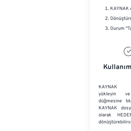
KAYNAK do
Dönüştürm
Durum "Ta
Kullanım
KAYNAK dos
yükleyin v
düğmesine tıkl
KAYNAK dosyal
olarak HEDEF
dönüştürebilirsi