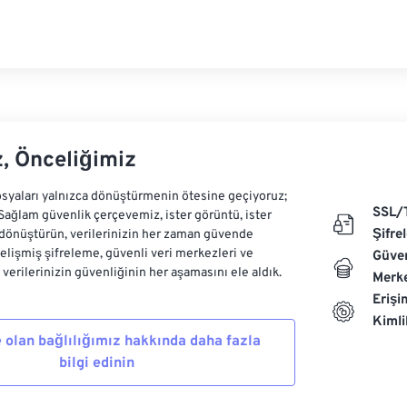
z, Önceliğimiz
syaları yalnızca dönüştürmenin ötesine geçiyoruz;
SSL/
 Sağlam güvenlik çerçevemiz, ister görüntü, ister
Şifre
dönüştürün, verilerinizin her zaman güvende
Gelişmiş şifreleme, güvenli veri merkezleri ve
Güven
e verilerinizin güvenliğinin her aşamasını ele aldık.
Merke
Erişi
Kiml
 olan bağlılığımız hakkında daha fazla
bilgi edinin