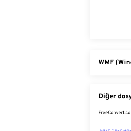
WMF (Wind
Windows Meta Do
Microsoft Wind
arasında grafik
Dosyası'nın (EM
WMF dosyas
WMF,
CorelDraw