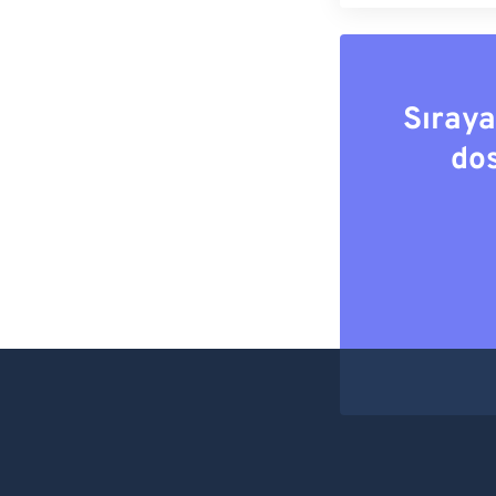
Sıray
do