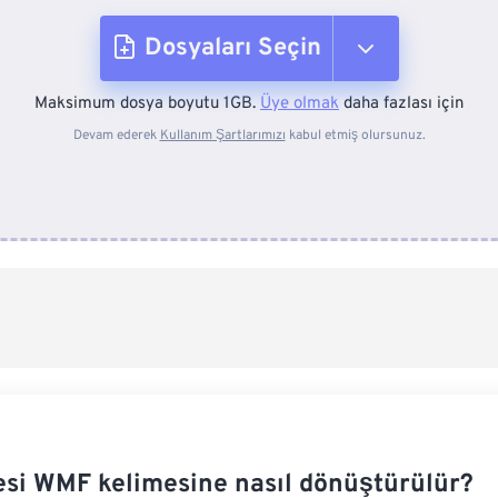
Dosyaları Seçin
Maksimum dosya boyutu 1GB.
Üye olmak
daha fazlası için
Cihazdan
Devam ederek
Kullanım Şartlarımızı
kabul etmiş olursunuz.
Dropbox'tan
Google Drive'dan
OneDrive'dan
Url'den
esi WMF kelimesine nasıl dönüştürülür?