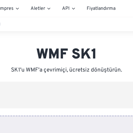
mpres
Aletler
API
Fiyatlandırma
1
WMF SK1
SK1'u WMF'a çevrimiçi, ücretsiz dönüştürün.