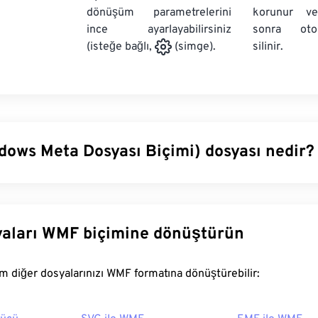
dönüşüm parametrelerini
korunur v
ince ayarlayabilirsiniz
sonra oto
silinir.
(isteğe bağlı,
(simge).
ows Meta Dosyası Biçimi) dosyası nedir?
syası Biçimi (WMF), vektör ve bitmap görüntülerini depolayab
ows (Windows) dosya türüdür. Microsoft, WMF'yi Microsoft uygu
 verilerini paylaşmak için tasarlamıştır. WMF, 32 bitlik Gelişmi
Diğer dosyaları WMF biçimine dönüştürün
F) 16 bitlik öncüsüdür.
ı nasıl açılır?
FreeConvert.com diğer dosyalarınızı WMF formatına dönüştürebilir:
 Graphics Suite
gibi uyumlu görüntü programlarıyla Windows'ta 