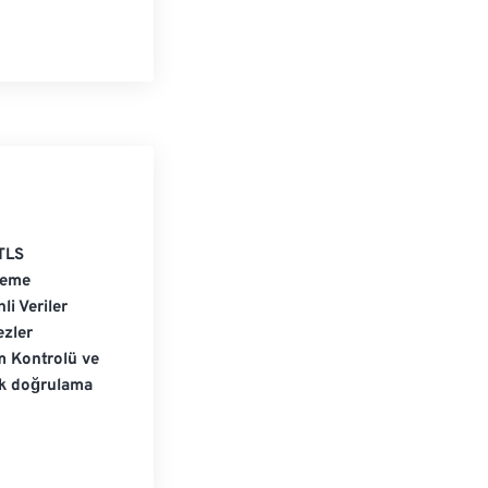
TLS
leme
li Veriler
zler
m Kontrolü ve
ik doğrulama