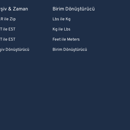
rşiv & Zaman
Birim Dönüştürücü
R ile Zip
Lbs ile Kg
T ile EST
Kg ile Lbs
T ile EST
Feet ile Meters
şiv Dönüştürücü
Birim Dönüştürücü