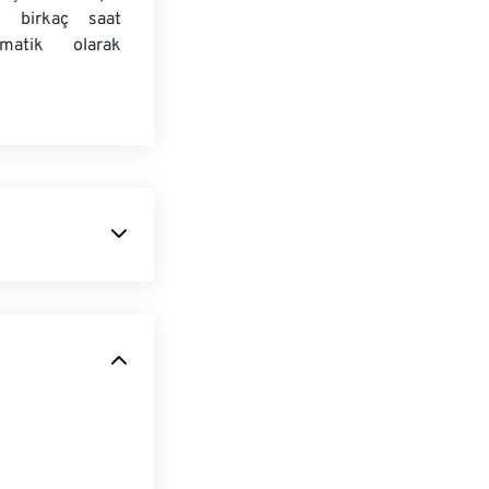
e birkaç saat
matik olarak
ilen bir
lamaları
ş Windows Meta
kolayca açılır.