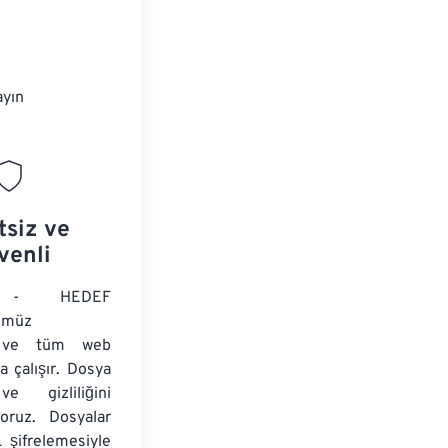
ayın
tsiz ve
venli
 - HEDEF
ümüz
ir ve tüm web
da çalışır. Dosya
ve gizliliğini
yoruz. Dosyalar
 şifrelemesiyle