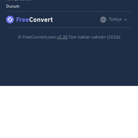
Durum
Türkçe
English
Deutsch
© FreeConvert.com
v2.30
Tüm hakları saklıdır (2026)
Español
Français
Português
Italiano
Dutch
日本語
简体中文
繁體中文