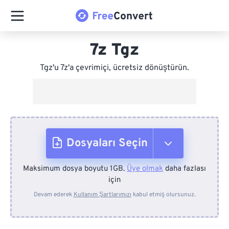
7z Tgz
Tgz'u 7z'a çevrimiçi, ücretsiz dönüştürün.
Dosyaları Seçin
Maksimum dosya boyutu 1GB.
Üye olmak
daha fazlası
Cihazdan
için
Devam ederek
Kullanım Şartlarımızı
kabul etmiş olursunuz.
Dropbox'tan