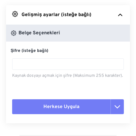
Google Drive'dan
Gelişmiş ayarlar (isteğe bağlı)
OneDrive'dan
Belge Seçenekleri
Şifre (isteğe bağlı)
Url'den
Kaynak dosyayı açmak için şifre (Maksimum 255 karakter).
Herkese Uygula
Tüm seçenekleri sıfırla
Ön Ayardan Uygula