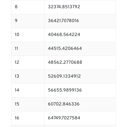
8
32374.8513792
9
36421.7078016
10
40468.564224
11
44515.4206464
12
48562.2770688
13
52609.1334912
14
56655.9899136
15
60702.846336
16
64749.7027584