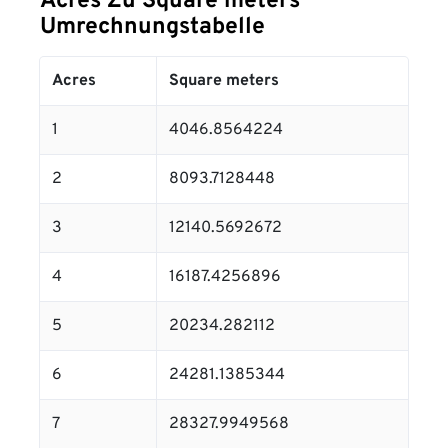
Acres Zu Square meters
Umrechnungstabelle
Acres
Square meters
1
4046.8564224
2
8093.7128448
3
12140.5692672
4
16187.4256896
5
20234.282112
6
24281.1385344
7
28327.9949568