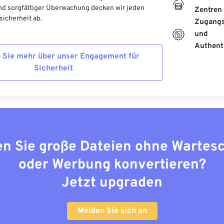
d sorgfältiger Überwachung decken wir jeden
Zentren
icherheit ab.
Zugangs
und
Authenti
 Sie mehr über unser Engagement für
Sicherheit
n Sie große Dateien ohne Wartes
oder Werbung konvertieren?
Jetzt upgraden
Melden Sie sich an