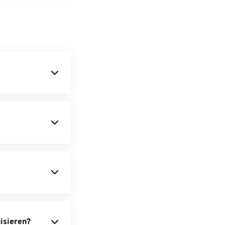
Datei.
s an.
rn.
asswort.
isieren?