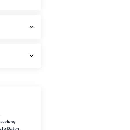
S
üsselung
zte Daten