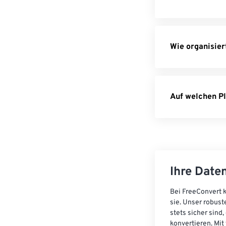
JPG zu P
HEIC zu 
Wie organisier
EPUB zu 
HTML zu 
Pages zu
Auf welchen Pl
XML zu P
Ihre Daten
Bei FreeConvert k
sie. Unser robust
stets sicher sind
konvertieren. Mit