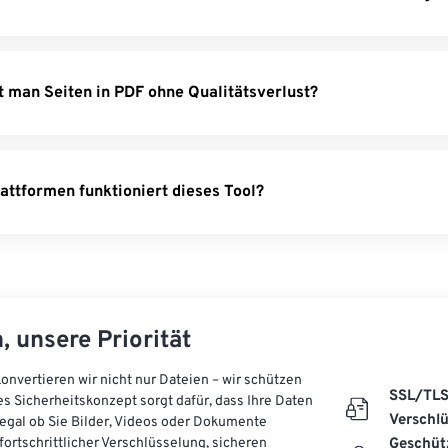
DF
– Wandeln Sie Bilder in PDF-Dateien um.
PDF
– Konvertieren Sie HEIC-Bilder in PDF.
t man Seiten in PDF ohne Qualitätsverlust?
PDF
– Wandeln Sie eBooks in PDFs um.
PDF
– Speichern Sie Webseiten als PDFs.
 PDF
– Konvertieren Sie Apple Pages in PDF.
attformen funktioniert dieses Tool?
DF
– Wandeln Sie XML-Dateien in PDFs um.
, unsere Priorität
onvertieren wir nicht nur Dateien – wir schützen
SSL/TL
es Sicherheitskonzept sorgt dafür, dass Ihre Daten
Verschl
, egal ob Sie Bilder, Videos oder Dokumente
 fortschrittlicher Verschlüsselung, sicheren
Geschüt