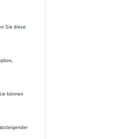
en Sie diese
opbox,
Sie können
 absteigender