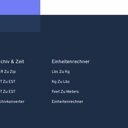
chiv & Zeit
Einheitenrechner
R Zu Zip
Lbs Zu Kg
T Zu EST
Kg Zu Lbs
T Zu EST
Feet Zu Meters
chivkonverter
Einheitenrechner