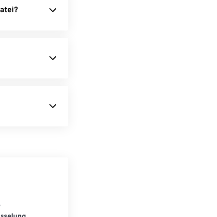
atei?
S
üsselung