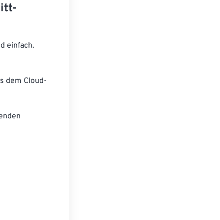
itt-
d einfach.
us dem Cloud-
genden