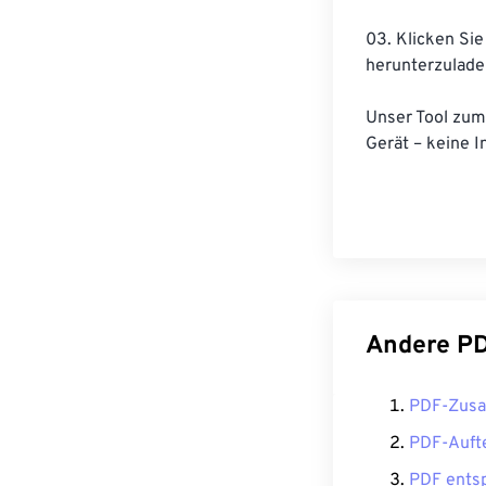
03. Klicken Sie
herunterzuladen
Unser Tool zum 
Gerät – keine In
Andere PD
PDF-Zus
PDF-Auft
PDF ents