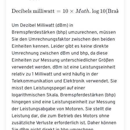
Decibels milliwatt
=
10
×
M
a
t
h
.
log
10
(
Brake horsepower
⋅
745
Um Dezibel Milliwatt (dBm) in 
Bremspferdestärken (bhp) umzurechnen, müssen 
Sie den Umrechnungsfaktor zwischen den beiden 
Einheiten kennen. Leider gibt es keine direkte 
Umrechnung zwischen dBm und bhp, da diese 
Einheiten zur Messung unterschiedlicher Größen 
verwendet werden. dBm ist eine Leistungseinheit 
relativ zu 1 Milliwatt und wird häufig in der 
Telekommunikation und Elektronik verwendet. Sie 
misst den Leistungspegel auf einer 
logarithmischen Skala. Bremspferdestärken (bhp) 
hingegen sind eine Leistungseinheit zur Messung 
der Leistungsabgabe von Motoren. Sie stellt die 
Leistung dar, die zum Betrieb des Motors ohne 
zusätzliche Verluste erforderlich ist. Daher können 