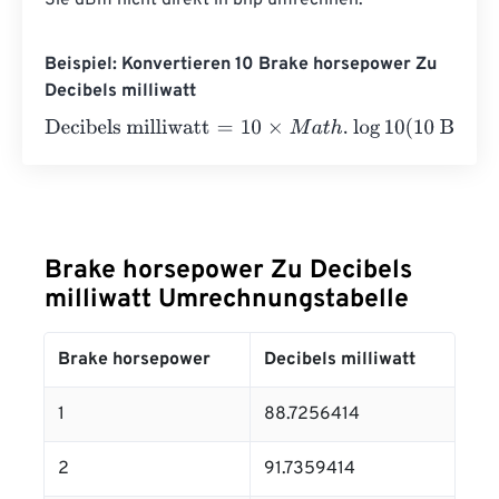
Sie dBm nicht direkt in bhp umrechnen.
Beispiel: Konvertieren 10 Brake horsepower Zu
Decibels milliwatt
Decibels milliwatt
=
10
×
M
a
t
h
.
log
10
(
10 Brake horsepower
⋅
Brake horsepower Zu Decibels
milliwatt Umrechnungstabelle
Brake horsepower
Decibels milliwatt
1
88.7256414
2
91.7359414