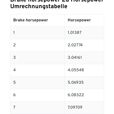
Brake horsepower Zu Horsepower
Umrechnungstabelle
Brake horsepower
Horsepower
1
1.01387
2
2.02774
3
3.04161
4
4.05548
5
5.06935
6
6.08322
7
7.09709