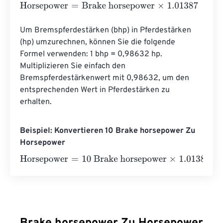
Horsepower
=
Brake horsepower
×
1.01387
Um Bremspferdestärken (bhp) in Pferdestärken 
(hp) umzurechnen, können Sie die folgende 
Formel verwenden: 1 bhp = 0,98632 hp. 
Multiplizieren Sie einfach den 
Bremspferdestärkenwert mit 0,98632, um den 
entsprechenden Wert in Pferdestärken zu 
erhalten.
Beispiel: Konvertieren 10 Brake horsepower Zu
Horsepower
Horsepower
=
10 Brake horsepower
×
1.01387
=
10.1387
Hor