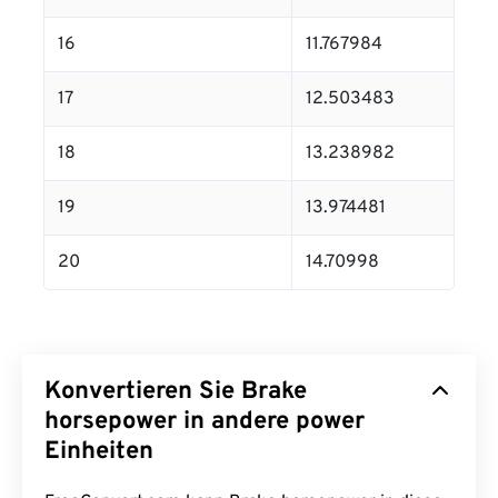
16
11.767984
17
12.503483
18
13.238982
19
13.974481
20
14.70998
Konvertieren Sie Brake
horsepower in andere power
Einheiten