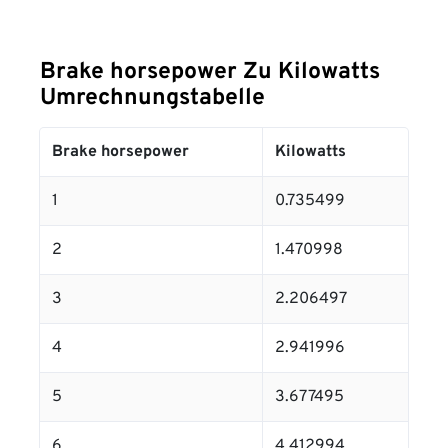
Brake horsepower Zu Kilowatts
Umrechnungstabelle
Brake horsepower
Kilowatts
1
0.735499
2
1.470998
3
2.206497
4
2.941996
5
3.677495
6
4.412994