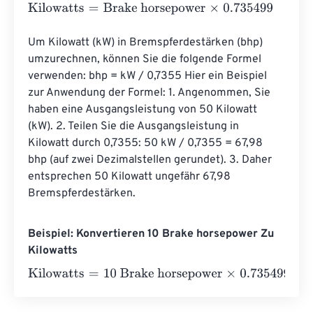
Kilowatts
=
Brake horsepower
×
0.735499
Um Kilowatt (kW) in Bremspferdestärken (bhp) 
umzurechnen, können Sie die folgende Formel 
verwenden: bhp = kW / 0,7355 Hier ein Beispiel 
zur Anwendung der Formel: 1. Angenommen, Sie 
haben eine Ausgangsleistung von 50 Kilowatt 
(kW). 2. Teilen Sie die Ausgangsleistung in 
Kilowatt durch 0,7355: 50 kW / 0,7355 = 67,98 
bhp (auf zwei Dezimalstellen gerundet). 3. Daher 
entsprechen 50 Kilowatt ungefähr 67,98 
Bremspferdestärken.
Beispiel: Konvertieren 10 Brake horsepower Zu
Kilowatts
Kilowatts
=
10 Brake horsepower
×
0.735499
=
7.35499
Kil