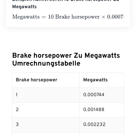
Megawatts
Megawatts
=
10 Brake horsepower
×
0.000744
=
0.00744
M
Brake horsepower Zu Megawatts
Umrechnungstabelle
Brake horsepower
Megawatts
1
0.000744
2
0.001488
3
0.002232