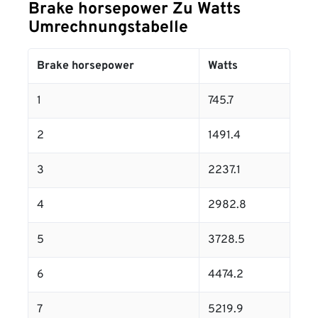
Brake horsepower Zu Watts
Umrechnungstabelle
Brake horsepower
Watts
1
745.7
2
1491.4
3
2237.1
4
2982.8
5
3728.5
6
4474.2
7
5219.9