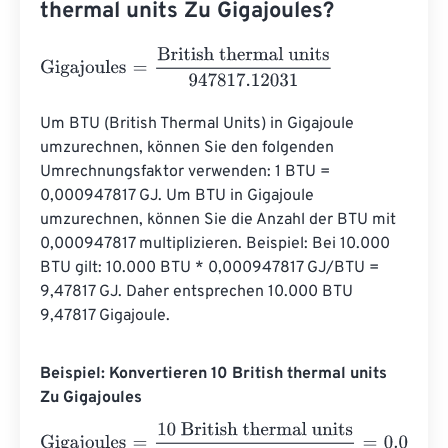
thermal units Zu Gigajoules?
Gigajoules
=
British thermal units
947817.12031
Um BTU (British Thermal Units) in Gigajoule 
umzurechnen, können Sie den folgenden 
Umrechnungsfaktor verwenden: 1 BTU = 
0,000947817 GJ. Um BTU in Gigajoule 
umzurechnen, können Sie die Anzahl der BTU mit 
0,000947817 multiplizieren. Beispiel: Bei 10.000 
BTU gilt: 10.000 BTU * 0,000947817 GJ/BTU = 
9,47817 GJ. Daher entsprechen 10.000 BTU 
9,47817 Gigajoule.
Beispiel: Konvertieren 10 British thermal units
Zu Gigajoules
Gigajoules
=
10 British thermal units
947817.12031
=
0.000