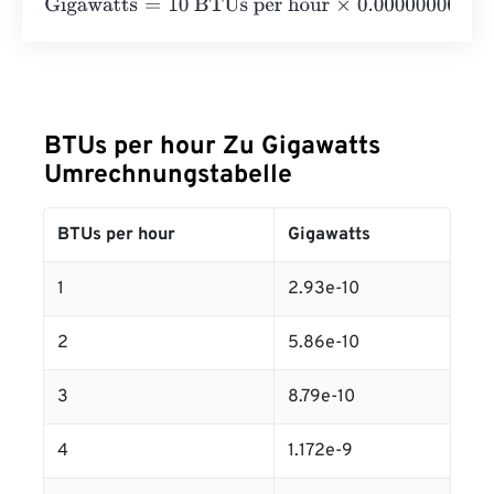
Gigawatts
=
10 BTUs per hour
×
0.000000000293
=
2.93
e
-
BTUs per hour Zu Gigawatts
Umrechnungstabelle
BTUs per hour
Gigawatts
1
2.93e-10
2
5.86e-10
3
8.79e-10
4
1.172e-9