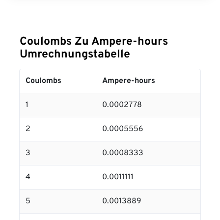
Coulombs Zu Ampere-hours
Umrechnungstabelle
Coulombs
Ampere-hours
1
0.0002778
2
0.0005556
3
0.0008333
4
0.0011111
5
0.0013889