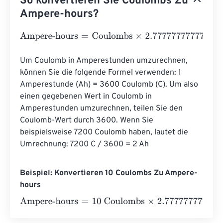
So konvertieren Sie Coulombs Zu
Ampere-hours?
Ampere-hours
=
Coulombs
×
2.7777777777778
e
-
4
Um Coulomb in Amperestunden umzurechnen, 
können Sie die folgende Formel verwenden: 1 
Amperestunde (Ah) = 3600 Coulomb (C). Um also 
einen gegebenen Wert in Coulomb in 
Amperestunden umzurechnen, teilen Sie den 
Coulomb-Wert durch 3600. Wenn Sie 
beispielsweise 7200 Coulomb haben, lautet die 
Umrechnung: 7200 C / 3600 = 2 Ah
Beispiel: Konvertieren 10 Coulombs Zu Ampere-
hours
Ampere-hours
=
10 Coulombs
×
2.7777777777778
e
-
4
=
0.0