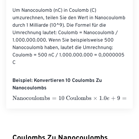
Um Nanocoulomb (nC) in Coulomb (C) 
umzurechnen, teilen Sie den Wert in Nanocoulomb 
durch 1 Milliarde (10^9). Die Formel für die 
Umrechnung lautet: Coulomb = Nanocoulomb / 
1.000.000.000. Wenn Sie beispielsweise 500 
Nanocoulomb haben, lautet die Umrechnung: 
Coulomb = 500 nC / 1.000.000.000 = 0,0000005 
C
Beispiel: Konvertieren 10 Coulombs Zu
Nanocoulombs
Nanocoulombs
=
10 Coulombs
×
1.0
e
+
9
=
10000000000
Na
Coulombs Zu Nanocoulombs