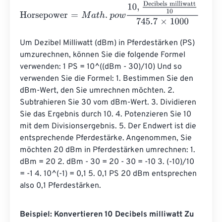
Horsepower
=
M
a
t
h
.
p
o
w
10
,
Decibels milliwatt
10
745.7
×
100
Um Dezibel Milliwatt (dBm) in Pferdestärken (PS) 
umzurechnen, können Sie die folgende Formel 
verwenden: 1 PS = 10^((dBm - 30)/10) Und so 
verwenden Sie die Formel: 1. Bestimmen Sie den 
dBm-Wert, den Sie umrechnen möchten. 2. 
Subtrahieren Sie 30 vom dBm-Wert. 3. Dividieren 
Sie das Ergebnis durch 10. 4. Potenzieren Sie 10 
mit dem Divisionsergebnis. 5. Der Endwert ist die 
entsprechende Pferdestärke. Angenommen, Sie 
möchten 20 dBm in Pferdestärken umrechnen: 1. 
dBm = 20 2. dBm - 30 = 20 - 30 = -10 3. (-10)/10 
= -1 4. 10^(-1) = 0,1 5. 0,1 PS 20 dBm entsprechen 
also 0,1 Pferdestärken.
Beispiel: Konvertieren 10 Decibels milliwatt Zu