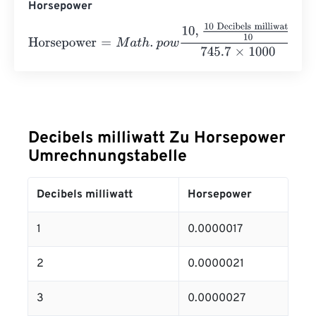
Horsepower
Horsepower
=
M
a
t
h
.
p
o
w
10
,
10 Decibels milliwatt
10
745.7
×
1
Decibels milliwatt Zu Horsepower
Umrechnungstabelle
Decibels milliwatt
Horsepower
1
0.0000017
2
0.0000021
3
0.0000027