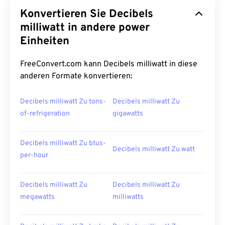
Konvertieren Sie Decibels
milliwatt in andere power
Einheiten
FreeConvert.com kann Decibels milliwatt in diese
anderen Formate konvertieren:
Decibels milliwatt Zu tons-
Decibels milliwatt Zu
of-refrigeration
gigawatts
Decibels milliwatt Zu btus-
Decibels milliwatt Zu watt
per-hour
Decibels milliwatt Zu
Decibels milliwatt Zu
megawatts
milliwatts