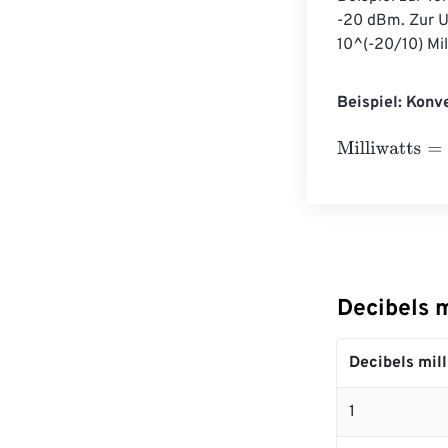
-20 dBm. Zur Um
10^(-20/10) Mil
Beispiel: Konve
Milliwatts
=
M
a
t
Decibels 
Decibels mill
1