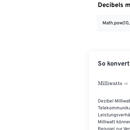
Decibels m
Math.pow(10,
So konvert
Milliwatts
=
M
a
t
Dezibel Milliwa
Telekommunikati
Leistungsverhält
Milliwatt könne
Beispiel zur V