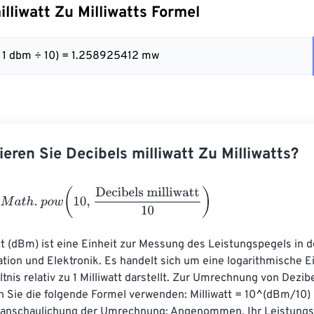
illiwatt Zu Milliwatts Formel
 1 dbm ÷ 10) = 1.258925412 mw
ieren Sie Decibels milliwatt Zu Milliwatts?
h
.
p
o
w
(
10
,
Decibels milliwatt
10
)
tt (dBm) ist eine Einheit zur Messung des Leistungspegels in d
on und Elektronik. Es handelt sich um eine logarithmische Ein
nis relativ zu 1 Milliwatt darstellt. Zur Umrechnung von Dezibel
n Sie die folgende Formel verwenden: Milliwatt = 10^(dBm/10) 
eranschaulichung der Umrechnung: Angenommen, Ihr Leistungs