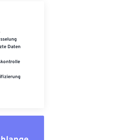
S
üsselung
zte Daten
kontrolle
fizierung