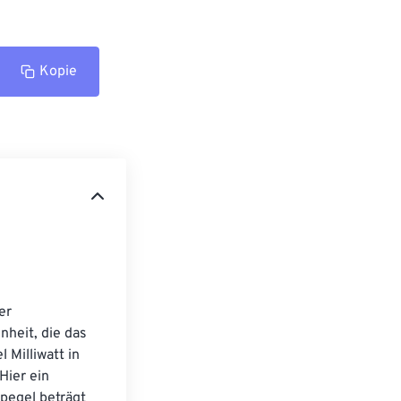
Kopie
er 
heit, die das 
 Milliwatt in 
Hier ein 
pegel beträgt 