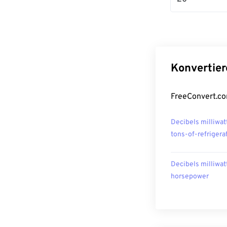
Konvertier
FreeConvert.co
Decibels milliwat
tons-of-refrigera
Decibels milliwat
horsepower