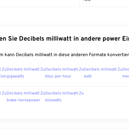
en Sie Decibels milliwatt in andere power E
m kann Decibels milliwatt in diese anderen Formate konvertier
t Zu
Decibels milliwatt Zu
Decibels milliwatt Zu
Decibels milliwatt Zu
Dec
tion
gigawatts
btus-per-hour
watt
meg
t Zu
Decibels milliwatt Zu
Decibels milliwatt Zu
brake-horsepower
kilowatts