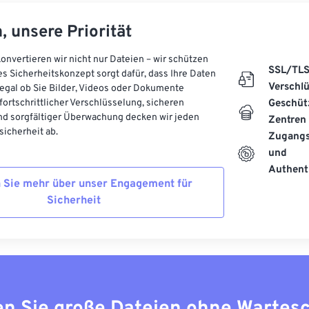
, unsere Priorität
onvertieren wir nicht nur Dateien – wir schützen
SSL/TL
es Sicherheitskonzept sorgt dafür, dass Ihre Daten
Verschl
, egal ob Sie Bilder, Videos oder Dokumente
 fortschrittlicher Verschlüsselung, sicheren
Geschüt
d sorgfältiger Überwachung decken wir jeden
Zentren
icherheit ab.
Zugangs
und
Authenti
 Sie mehr über unser Engagement für
Sicherheit