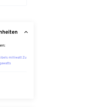
inheiten
en:
ibels milliwatt Zu
awatts