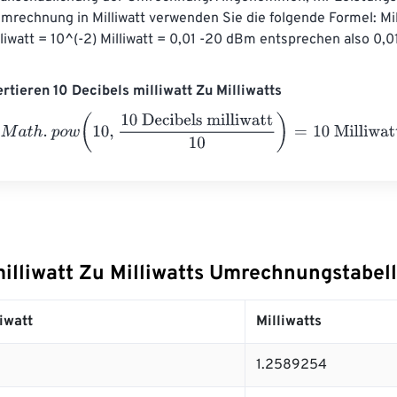
rechnung in Milliwatt verwenden Sie die folgende Formel: Mil
liwatt = 10^(-2) Milliwatt = 0,01 -20 dBm entsprechen also 0,01
rtieren 10 Decibels milliwatt Zu Milliwatts
h
.
p
o
w
(
10
,
10 Decibels milliwatt
10
)
=
10
Milliwatts
milliwatt Zu Milliwatts Umrechnungstabel
iwatt
Milliwatts
1.2589254