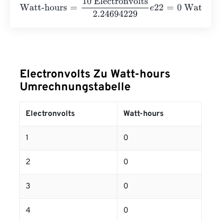
Watt-hours
=
10 Electronvolts
2.24694229
e
22
=
0
Watt-ho
Electronvolts Zu Watt-hours
Umrechnungstabelle
Electronvolts
Watt-hours
1
0
2
0
3
0
4
0