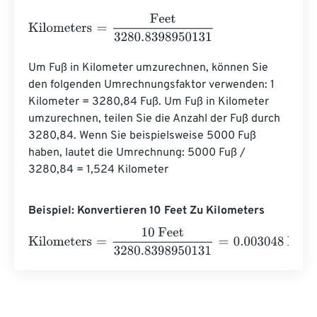
Kilometers
=
Feet
3280.8398950131
Um Fuß in Kilometer umzurechnen, können Sie 
den folgenden Umrechnungsfaktor verwenden: 1 
Kilometer = 3280,84 Fuß. Um Fuß in Kilometer 
umzurechnen, teilen Sie die Anzahl der Fuß durch 
3280,84. Wenn Sie beispielsweise 5000 Fuß 
haben, lautet die Umrechnung: 5000 Fuß / 
3280,84 = 1,524 Kilometer
Beispiel: Konvertieren 10 Feet Zu Kilometers
Kilometers
=
10 Feet
3280.8398950131
=
0.003048
Kilom