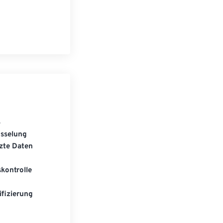
S
üsselung
zte Daten
kontrolle
fizierung