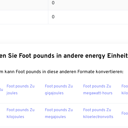
0
0
en Sie Foot pounds in andere energy Einhei
m kann Foot pounds in diese anderen Formate konvertieren:
Foot pounds Zu
Foot pounds Zu
Foot pounds Zu
Foo
tu
joules
gigajoules
megawatt-hours
kil
Foot pounds Zu
Foot pounds Zu
Foot pounds Zu
Foo
kilojoules
megajoules
kiloelectronvolts