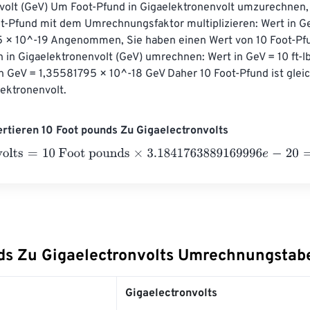
volt (GeV) Um Foot-Pfund in Gigaelektronenvolt umzurechnen,
t-Pfund mit dem Umrechnungsfaktor multiplizieren: Wert in GeV
5 × 10^-19 Angenommen, Sie haben einen Wert von 10 Foot-Pfun
 in Gigaelektronenvolt (GeV) umrechnen: Wert in GeV = 10 ft-l
in GeV = 1,35581795 × 10^-18 GeV Daher 10 Foot-Pfund ist glei
ektronenvolt.
ertieren 10 Foot pounds Zu Gigaelectronvolts
lts
=
10 Foot pounds
×
3.1841763889169996
e
-
20
=
0
Gigaelectro
ds Zu Gigaelectronvolts Umrechnungstabe
Gigaelectronvolts