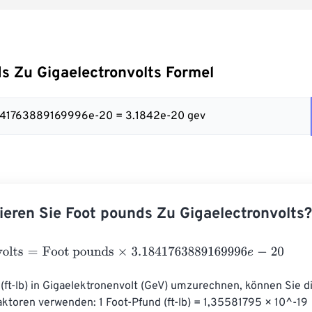
s Zu Gigaelectronvolts Formel
3.1841763889169996e-20 = 3.1842e-20 gev
ieren Sie Foot pounds Zu Gigaelectronvolts?
lts
=
Foot pounds
×
3.1841763889169996
e
-
20
ft-lb) in Gigaelektronenvolt (GeV) umzurechnen, können Sie d
toren verwenden: 1 Foot-Pfund (ft-lb) = 1,35581795 × 10^-19 