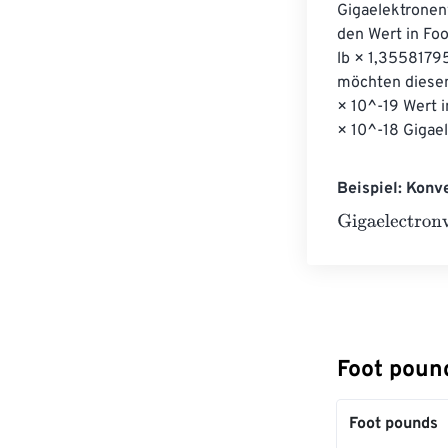
Gigaelektronen
den Wert in Foo
lb × 1,3558179
möchten diesen
× 10^-19 Wert 
× 10^-18 Gigael
Beispiel: Konv
Gigaelectronvo
Foot poun
Foot pounds