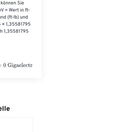
 können Sie 
 = Wert in ft-
d (ft-lb) und 
b × 1,35581795 
ch 1,35581795 
nvolts
lle