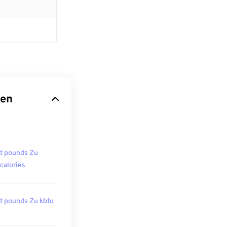
ten
t pounds Zu
ocalories
t pounds Zu kbtu