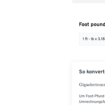
Foot pound
1 ft - lb x 
So konvert
Gigaelectronvo
Um Foot-Pfund (
Umrechnungsfak