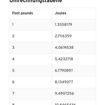
Umrechnungstabelle
Foot pounds
Joules
1
1.3558179
2
2.7116359
3
4.0674538
4
5.4232718
5
6.7790897
6
8.1349077
7
9.4907256