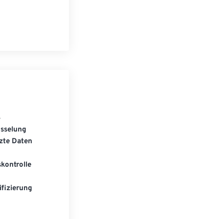
S
üsselung
zte Daten
kontrolle
fizierung