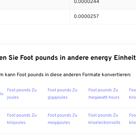
0.0000244
0.0000257
en Sie Foot pounds in andere energy Einhei
m kann Foot pounds in diese anderen Formate konvertieren:
Foot pounds Zu
Foot pounds Zu
Foot pounds Zu
Foo
tu
joules
gigajoules
megawatt-hours
kil
Foot pounds Zu
Foot pounds Zu
Foot pounds Zu
Foo
kilojoules
megajoules
kiloelectronvolts
kil