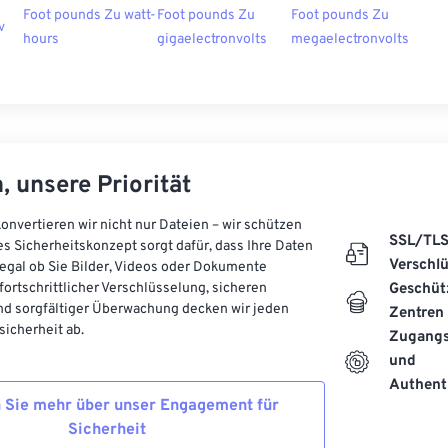
Foot pounds Zu watt-
Foot pounds Zu
Foot pounds Zu
v
hours
gigaelectronvolts
megaelectronvolts
, unsere Priorität
onvertieren wir nicht nur Dateien – wir schützen
SSL/TL
es Sicherheitskonzept sorgt dafür, dass Ihre Daten
Verschl
, egal ob Sie Bilder, Videos oder Dokumente
 fortschrittlicher Verschlüsselung, sicheren
Geschüt
d sorgfältiger Überwachung decken wir jeden
Zentren
icherheit ab.
Zugangs
und
Authenti
 Sie mehr über unser Engagement für
Sicherheit