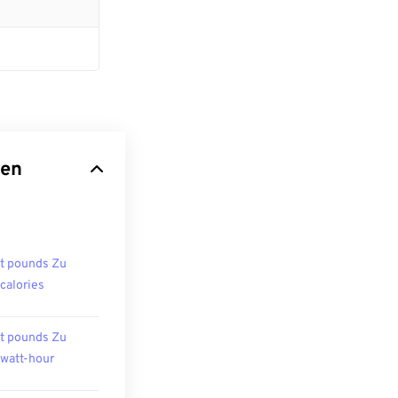
ten
t pounds Zu
ocalories
t pounds Zu
owatt-hour