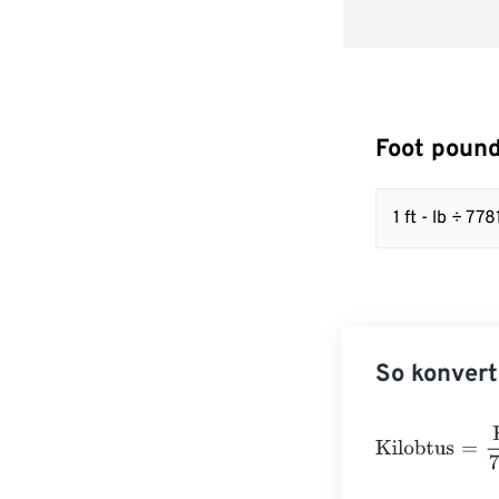
Foot pound
1 ft - lb ÷ 
So konvert
Kilobtus
=
Foot 