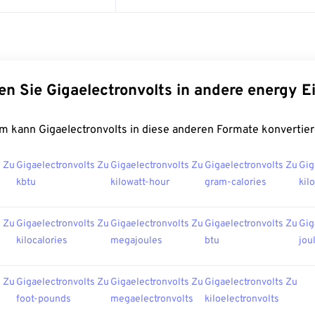
en Sie Gigaelectronvolts in andere energy E
m kann Gigaelectronvolts in diese anderen Formate konvertier
s Zu
Gigaelectronvolts Zu
Gigaelectronvolts Zu
Gigaelectronvolts Zu
Gig
kbtu
kilowatt-hour
gram-calories
kil
s Zu
Gigaelectronvolts Zu
Gigaelectronvolts Zu
Gigaelectronvolts Zu
Gig
kilocalories
megajoules
btu
jou
s Zu
Gigaelectronvolts Zu
Gigaelectronvolts Zu
Gigaelectronvolts Zu
foot-pounds
megaelectronvolts
kiloelectronvolts