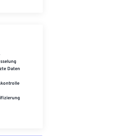
S
üsselung
zte Daten
kontrolle
fizierung