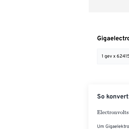
Gigaelectr
1 gev x 624
So konvert
Electronvolts
=
Um Gigaelektron