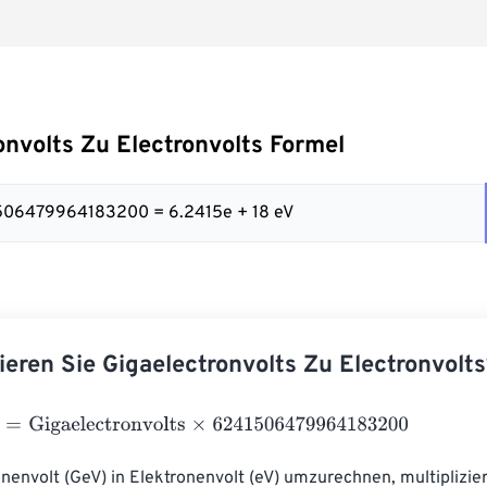
onvolts Zu Electronvolts Formel
1506479964183200 = 6.2415e + 18 eV
ieren Sie Gigaelectronvolts Zu Electronvolts
Gigaelectronvolts
×
6241506479964183200
envolt (GeV) in Elektronenvolt (eV) umzurechnen, multiplizie