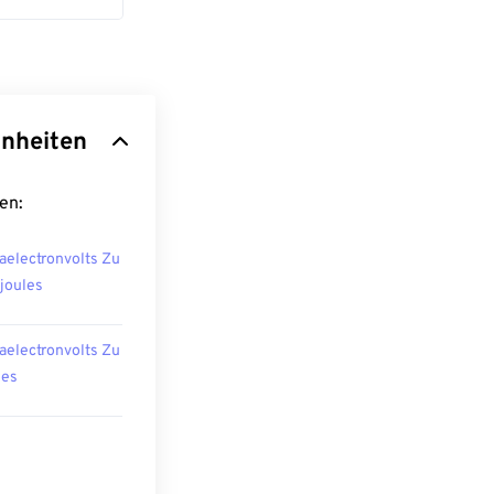
inheiten
en:
aelectronvolts Zu
ojoules
aelectronvolts Zu
les