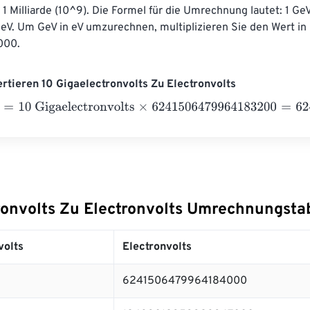
 1 Milliarde (10^9). Die Formel für die Umrechnung lautet: 1 GeV
eV. Um GeV in eV umzurechnen, multiplizieren Sie den Wert in 
000.
ertieren 10 Gigaelectronvolts Zu Electronvolts
10 Gigaelectronvolts
×
6241506479964183200
=
62415064799
ronvolts Zu Electronvolts Umrechnungsta
volts
Electronvolts
6241506479964184000