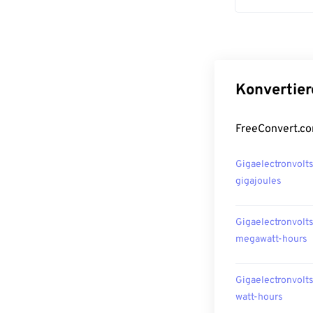
Konvertier
FreeConvert.co
Gigaelectronvolt
gigajoules
Gigaelectronvolt
megawatt-hours
Gigaelectronvolt
watt-hours