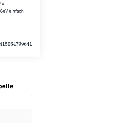
 = 
GeV einfach 
641840000
Electronvolts
belle