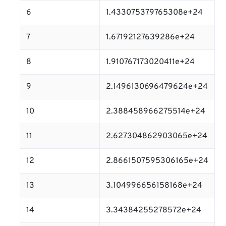
6
1.433075379765308e+24
7
1.67192127639286e+24
8
1.910767173020411e+24
9
2.1496130696479624e+24
10
2.388458966275514e+24
11
2.627304862903065e+24
12
2.8661507595306165e+24
13
3.104996656158168e+24
14
3.34384255278572e+24