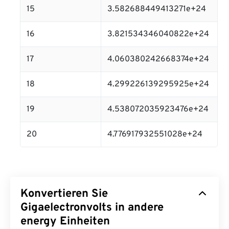
15
3.582688449413271e+24
16
3.821534346040822e+24
17
4.060380242668374e+24
18
4.299226139295925e+24
19
4.538072035923476e+24
20
4.776917932551028e+24
Konvertieren Sie
Gigaelectronvolts in andere
energy Einheiten