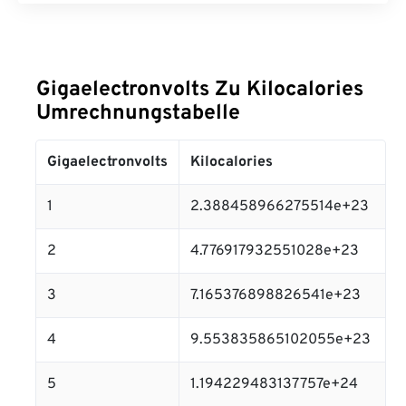
Gigaelectronvolts Zu Kilocalories
Umrechnungstabelle
Gigaelectronvolts
Kilocalories
1
2.388458966275514e+23
2
4.776917932551028e+23
3
7.165376898826541e+23
4
9.553835865102055e+23
5
1.194229483137757e+24