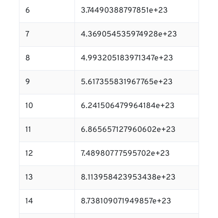
6
3.74490388797851e+23
7
4.369054535974928e+23
8
4.993205183971347e+23
9
5.617355831967765e+23
10
6.241506479964184e+23
11
6.865657127960602e+23
12
7.48980777595702e+23
13
8.113958423953438e+23
14
8.738109071949857e+23