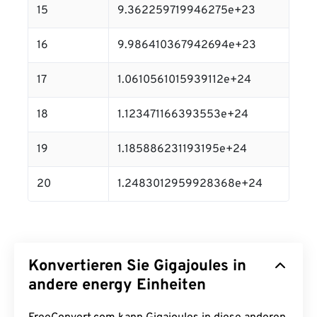
15
9.362259719946275e+23
16
9.986410367942694e+23
17
1.0610561015939112e+24
18
1.123471166393553e+24
19
1.185886231193195e+24
20
1.2483012959928368e+24
Konvertieren Sie Gigajoules in
andere energy Einheiten