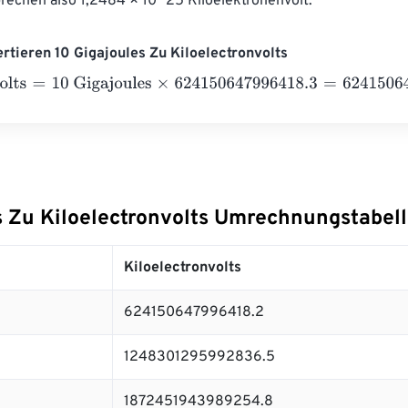
prechen also 1,2484 × 10^25 Kiloelektronenvolt.
ertieren 10 Gigajoules Zu Kiloelectronvolts
ts
=
10 Gigajoules
×
624150647996418.3
=
6241506479964182
s Zu Kiloelectronvolts Umrechnungstabel
Kiloelectronvolts
624150647996418.2
1248301295992836.5
1872451943989254.8