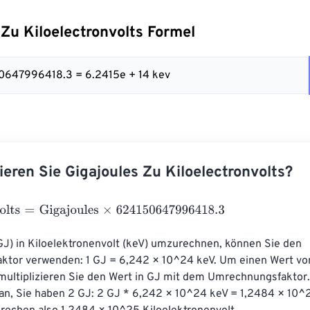
 Zu Kiloelectronvolts Formel
50647996418.3 = 6.2415e + 14 kev
ieren Sie Gigajoules Zu Kiloelectronvolts?
ts
=
Gigajoules
×
624150647996418.3
GJ) in Kiloelektronenvolt (keV) umzurechnen, können Sie den 
tor verwenden: 1 GJ = 6,242 × 10^24 keV. Um einen Wert von
ultiplizieren Sie den Wert in GJ mit dem Umrechnungsfaktor
 an, Sie haben 2 GJ: 2 GJ * 6,242 × 10^24 keV = 1,2484 × 10^2