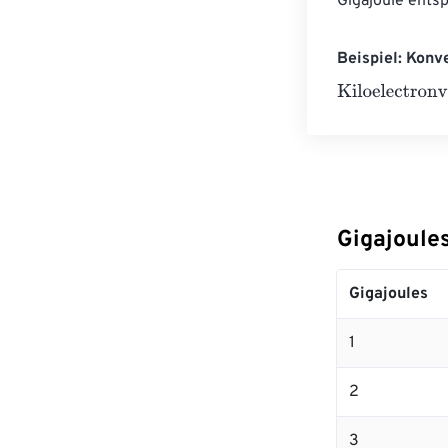
Gigajoule ents
Beispiel: Konv
Kiloelectronvol
Gigajoule
Gigajoules
1
2
3