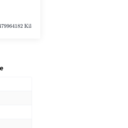
Kiloelectronvolts
le