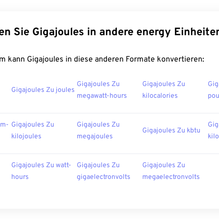
en Sie Gigajoules in andere energy Einheite
m kann Gigajoules in diese anderen Formate konvertieren:
Gigajoules Zu
Gigajoules Zu
Gig
u
Gigajoules Zu joules
megawatt-hours
kilocalories
po
am-
Gigajoules Zu
Gigajoules Zu
Gig
Gigajoules Zu kbtu
kilojoules
megajoules
kil
Gigajoules Zu watt-
Gigajoules Zu
Gigajoules Zu
hours
gigaelectronvolts
megaelectronvolts