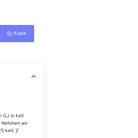
Kopie
 GJ in keV 
. Nehmen wir 
5 keV. 2 