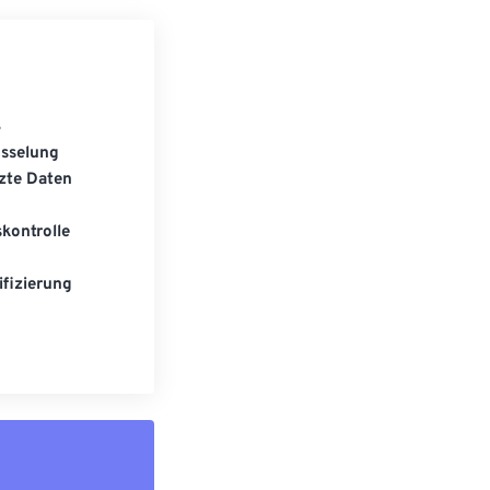
S
üsselung
zte Daten
kontrolle
fizierung