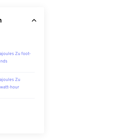
n
ajoules Zu foot-
unds
ajoules Zu
owatt-hour