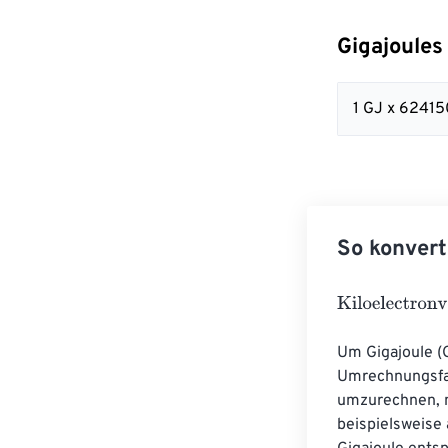
Gigajoules
1 GJ x 6241
So konvert
Kiloelectronvol
Um Gigajoule (
Umrechnungsfak
umzurechnen, m
beispielsweise